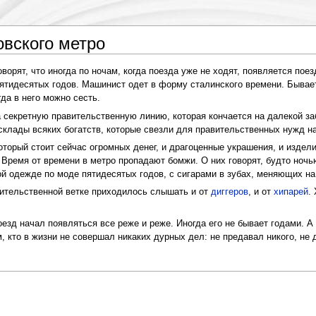
овского метро
орят, что иногда по ночам, когда поезда уже не ходят, появляется поез
пятидесятых годов. Машинист одет в форму сталинского времени. Бывае
гда в него можно сесть.
на секретную правительственную линию, которая кончается на далекой за
клады всяких богатств, которые свезли для правительственных нужд на 
оторый стоит сейчас огромных денег, и драгоценные украшения, и издели
 Время от времени в метро пропадают бомжи. О них говорят, будто ночью
ой одежде по моде пятидесятых годов, с сигарами в зубах, меняющих на
вительственной ветке приходилось слышать и от
диггеров
, и от
хипарей
.
езд начал появляться все реже и реже. Иногда его не бывает годами. А 
м, кто в жизни не совершал никаких дурных дел: не предавал никого, не