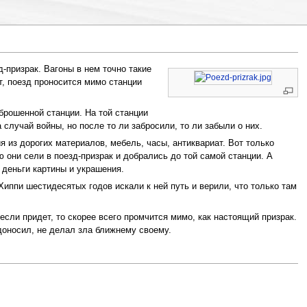
д-призрак. Вагоны в нем точно такие
т, поезд проносится мимо станции
брошенной станции. На той станции
случай войны, но после то ли забросили, то ли забыли о них.
я из дорогих материалов, мебель, часы, антиквариат. Вот только
 они сели в поезд-призрак и добрались до той самой станции. А
 деньги картины и украшения.
 Хиппи шестидесятых годов искали к ней путь и верили, что только там
если придет, то скорее всего промчится мимо, как настоящий призрак.
 доносил, не делал зла ближнему своему.