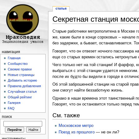
статья
Секретная станция моск
Перейти к:
навигация
,
поиск
Старые работники метрополитена в Москве гов
же, какие были в конце сороковых – начале 
без задержки, а бывает, останавливается. То
Говорят, что он отвезет ночного пассажира 
навигация
еще со старых времен остались нетронутые с
Главная
Сообщество
Чего только нет на той станции! И фарфор, к
Свежие правки
выбраться с этой станции удается немногим.
Новые страницы
после их будто бы видели в городе в отличн
Добавить историю
Об этой заброшенной станции на старой пра
Правила добавления
они смогут найти беззаботную жизнь.
Случайная статья
Общий рейтинг
Однако в наши времена этот таинственный по
Галерея
Говорят, что он остановится только перед те
FAQ
См. также
поиск
Московское метро
Поезд из прошлого
— не он ли?
инструменты