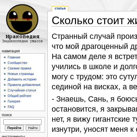
статья
Сколько стоит ж
Перейти к:
навигация
,
поиск
Странный случай произ
что мой драгоценный д
навигация
На самом деле я встрет
Главная
Сообщество
учились в школе и долг
Свежие правки
Новые страницы
могу с трудом: это сут
Добавить историю
сединой на висках, а ве
Правила добавления
Случайная статья
Общий рейтинг
- Знаешь, Сань, я бою
Галерея
остановится, я закрыва
FAQ
поиск
нет, я вижу гигантские
изнутри, уносят меня к
инструменты