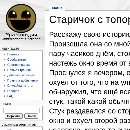
статья
Старичок с топо
Перейти к:
навигация
,
поиск
Расскажу свою историю
Произошла она со мной
навигация
пару часиков днём, сто
Главная
Сообщество
настежь окно время от
Свежие правки
Новые страницы
Проснулся я вечером, е
Добавить историю
охуел от того, что на у
Правила добавления
Случайная статья
обнаружил, что ещё все
Галерея
FAQ
стук, такой какой обычн
поиск
Стук раздавался со ст
окно и охуел второй ра
страницы рейтингов