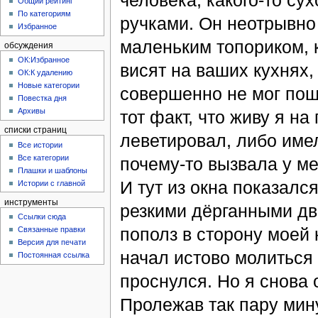
человека, какого-то сух
Общий рейтинг
По категориям
ручками. Он неотрывно 
Избранное
маленьким топориком, 
обсуждения
ОК:Избранное
висят на ваших кухнях,
ОК:К удалению
Новые категории
совершенно не мог пош
Повестка дня
Архивы
тот факт, что живу я на
списки страниц
леветировал, либо име
Все истории
Все категории
почему-то вызвала у м
Плашки и шаблоны
И тут из окна показался
Истории с главной
инструменты
резкими дёрганными дв
Ссылки сюда
пополз в сторону моей к
Связанные правки
Версия для печати
начал истово молиться 
Постоянная ссылка
проснулся. Но я снова о
Пролежав так пару мину