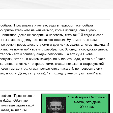
 собака. "Просыпаюсь я ночью, эдак в первоом часу, собака
бо примечательного на ней небыло, кроме взгляда, она в упор
невнятное, даже не говорить а напевать, тихо так." Я тогда сказал,
 ты с места сдвинулся, не то что открыл. Ну, с места он таки
анье ручки прерывалось стуками и другими звуками, а потом тишина. И
 я вас не понимаю" - все что разобрал он. Хлопнула соседская дверь,
елось - вот и пошла у людей попросить... а вот хуй! Снова
рещотки, чтоли - в общем какофония была что надо, и это в ~2 часа
она пляшет с какими то трещотками, сказал похоже на старорусский
сидел там до утра, стуки прекратились часа в 4, но проверять ему
о, прости, Двач, за тупость), "эт походу у нее ритуал такой" ага,
 собака. "Просыпаюсь я
Эта История
Н
астолько
ел бабку. Обычную
П
лоха,
Ч
то
Д
аже
, толи еще издал какой
Х
ороша.
 сказал, вышел бы,