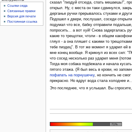
сказал "пиздуй отсюда, спать мешаешь!", про
Ссылки сюда
открыл. Ну, с места он таки сдвинулся, закр
Связанные правки
дерганье ручки прерывалось стуками и други
Версия для печати
Подошел к двери, послушал, соседи открыли, 
Постоянная ссылка
подумал что все, бабку отправили подальше,
попросить... а вот хуй! Снова задергалась р
какие то трещотки, чтоли - в общем какофони
гляул - а она пляшет с какими то трещотками
тебе пиздец". В тот же момент я ударил ей в
мне конец вообще. Я крикнул из всех сил: "
что сосед несколько раз ударил меня (потом 
Тогда моя собака подбежала и начала кусать 
пятого этажа. (Я был весь в крови, но запом
пофапать на порнушечку
, но кончить не смо
прекрасно. Но вдруг вода стала холоднее и..
Это последнее, что я услышал. Вы спросите, 
71%