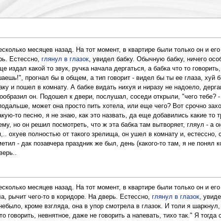
сколько месяцев назад. На тот момент, в квартире были только он и его
рь. Естессно,
глянул в глазок
, увидел бабку. Обычную бабку, ничего осо
е издал какой то звук, ручка начала дергаться, а бабка что то говорить, 
ешь!", прогнал бы в общем, а тип говорит - видел бы ты ее глаза, хуй бы
аку и пошел в комнату. А бабке видать нихуя и ниразу не надоело, дерг
ообразил он. Подошел к двери, послушал, соседи открыли, "чего тебе? -
одальше, может она просто пить хотела, или еще чего? Вот срочно захот
кую-то песню, я не знаю, как это назвать, да еще добавились какие то т
ему, но он решил посмотреть, что ж эта бабка там вытворяет, гляул - а 
,.. охуев полностью от такого зрелища, он ушел в комнату и, естессно, 
ил - дак позавчера праздник же был, день (какого-то там, я не понял ког
верь..
сколько месяцев назад. На тот момент, в квартире были только он и его
а, рычит чего-то в коридоре. На дверь. Естессно,
глянул в глазок
, увид
небыло, кроме взгляда, она в упор смотрела в глазок. И толи я шаркнул
 то говорить, невнятное, даже не говорить а напевать, тихо так." Я тогда