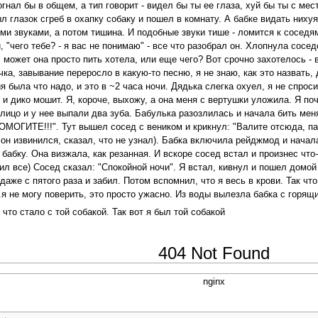
гнал бы в общем, а тип говорит - видел бы ты ее глаза, хуй бы ты с мес
ыл глазок сгреб в охапку собаку и пошел в комнату. А бабке видать нихуя
ми звуками, а потом тишина. И подобные звуки тише - ломится к соседям
"чего тебе? - я вас не понимаю" - все что разобрал он. Хлопнула сосед
 может она просто пить хотела, или еще чего? Вот срочно захотелось - 
учка, завывание переросло в какую-то песню, я не знаю, как это назвать
я была что надо, и это в ~2 часа ночи. Дядька слегка охуел, я не спрос
 и дико мошит. Я, короче, выхожу, а она меня с вертушки уложила. Я по
 лицо и у нее выпали два зуба. Бабулька разозлилась и начала бить мен
ПОМОГИТЕ!!!". Тут вышел сосед с веником и крикнул: "Валите отсюда, па
он извинился, сказал, что не узнал). Бабка включила рейджмод и начала
бабку. Она визжала, как резанная. И вскоре сосед встал и произнес что
нил все) Сосед сказал: "Спокойной ночи". Я встал, кивнул и пошел домо
г даже с пятого раза и забил. Потом вспомнил, что я весь в крови. Так ч
.я не могу поверить, это просто ужасно. Из воды вылезла бабка с горящи
что стало с той собакой. Так вот я был той собакой
404 Not Found
nginx