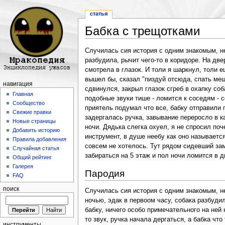
статья
Бабка с трещотками
Перейти к:
навигация
,
поиск
Случилась сия история с одним знакомым, не
разбудила, рычит чего-то в коридоре. На две
смотрела в глазок. И толи я шаркнул, толи ещ
вышел бы, сказал "пиздуй отсюда, спать меша
навигация
сдвинулся, закрыл глазок сгреб в охапку соб
Главная
подобные звуки тише - ломится к соседям - с
Сообщество
приятель подумал что все, бабку отправили п
Свежие правки
задергалась ручка, завывание переросло в ка
Новые страницы
ночи. Дядька слегка охуел, я не спросил поч
Добавить историю
инструмент, в душе неебу как оно называется
Правила добавления
совсем не хотелось. Тут рядом сидевший замет
Случайная статья
забираться на 5 этаж и пол ночи ломится в д
Общий рейтинг
Галерея
Пародия
FAQ
поиск
Случилась сия история с одним знакомым, не
ночью, эдак в первоом часу, собака разбудил
бабку, ничего особо примечательного на ней 
то звук, ручка начала дергаться, а бабка что
инструменты