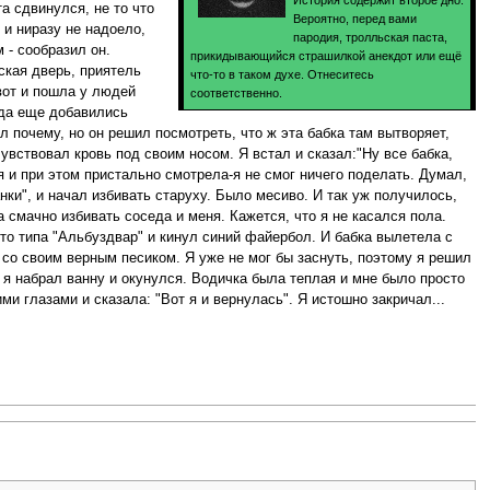
История содержит второе дно.
та сдвинулся, не то что
Вероятно, перед вами
 и ниразу не надоело,
пародия, тролльская паста,
 - сообразил он.
прикидывающийся страшилкой анекдот или ещё
ская дверь, приятель
что-то в таком духе. Отнеситесь
вот и пошла у людей
соответственно.
, да еще добавились
ил почему, но он решил посмотреть, что ж эта бабка там вытворяет,
чувствовал кровь под своим носом. Я встал и сказал:"Ну все бабка,
я и при этом пристально смотрела-я не смог ничего поделать. Думал,
нки", и начал избивать старуху. Было месиво. И так уж получилось,
 смачно избивать соседа и меня. Кажется, что я не касался пола.
-то типа "Альбуздвар" и кинул синий файербол. И бабка вылетела с
й со своим верным песиком. Я уже не мог бы заснуть, поэтому я решил
то я набрал ванну и окунулся. Водичка была теплая и мне было просто
ми глазами и сказала: "Вот я и вернулась". Я истошно закричал...