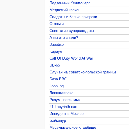
Подземный Кенигсберг
Медвежий капкан
Солдаты и белые призраки
Огоньки
Советские суперсолдаты
А вы это знали?
Завойко
Караул
Call Of Duty World At War
UB-65
Случай на советско-польской границе
База ВВС
Loop.jpg
Лапшалипсис
Разум насекомых
21:Labyrinth.exe
Инцидент в Москве
Байконур
Мусульманское кладбище