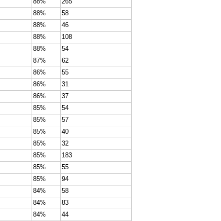
88%
265
88%
58
88%
46
88%
108
88%
54
87%
62
86%
55
86%
31
86%
37
85%
54
85%
57
85%
40
85%
32
85%
183
85%
55
85%
94
84%
58
84%
83
84%
44