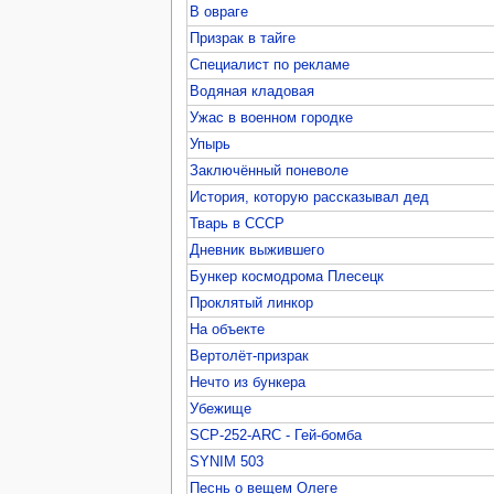
В овраге
Призрак в тайге
Специалист по рекламе
Водяная кладовая
Ужас в военном городке
Упырь
Заключённый поневоле
История, которую рассказывал дед
Тварь в СССР
Дневник выжившего
Бункер космодрома Плесецк
Проклятый линкор
На объекте
Вертолёт-призрак
Нечто из бункера
Убежище
SCP-252-ARC - Гей-бомба
SYNIM 503
Песнь о вещем Олеге