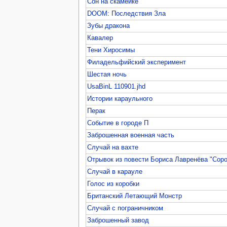
Сон на скамейке
DOOM: Последствия Зла
Зубы дракона
Кавалер
Тени Хиросимы
Филадельфийский эксперимент
Шестая ночь
UsaBinL 110901.jhd
Истории караульного
Перак
Событие в городе П
Заброшенная военная часть
Случай на вахте
Отрывок из повести Бориса Лавренёва "Соро
Случай в карауле
Голос из коробки
Британский Летающий Монстр
Случай с пограничником
Заброшенный завод