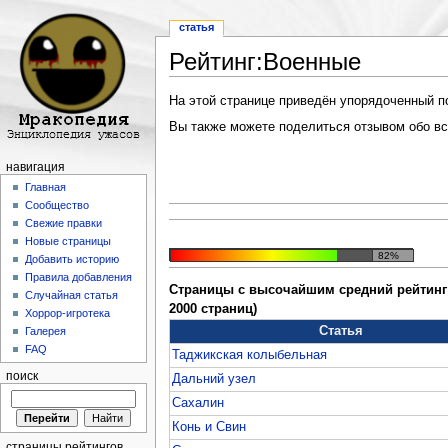
статья
Рейтинг:Военные
Перейти к:
навигация
,
поиск
На этой странице приведён упорядоченный по 
Вы также можете поделиться отзывом обо все
навигация
Главная
Сообщество
Свежие правки
Новые страницы
82%
Добавить историю
Правила добавления
Страницы с высочайшим средний рейтинг 
Случайная статья
2000 страниц)
Хоррор-игротека
Статья
Галерея
FAQ
Таджикская колыбельная
поиск
Дальний узел
Сахалин
Конь и Свин
страницы рейтингов