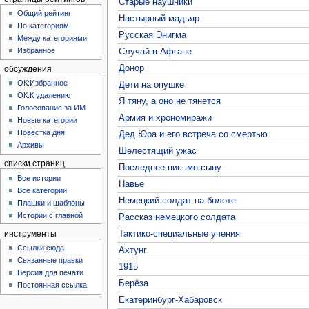
Старые наушники
Общий рейтинг
Настырный мадьяр
По категориям
Русская Энигма
Между категориями
Избранное
Случай в Афгане
Донор
обсуждения
ОК:Избранное
Дети на опушке
ОК:К удалению
Я тяну, а оно не тянется
Голосование за ИМ
Армия и хрономиражи
Новые категории
Повестка дня
Дед Юра и его встреча со смертью
Архивы
Шелестящий ужас
списки страниц
Последнее письмо сыну
Все истории
Навье
Все категории
Немецкий солдат на болоте
Плашки и шаблоны
Истории с главной
Рассказ немецкого солдата
Тактико-специальные учения
инструменты
Ссылки сюда
Ахтунг
Связанные правки
1915
Версия для печати
Берёза
Постоянная ссылка
Екатеринбург-Хабаровск