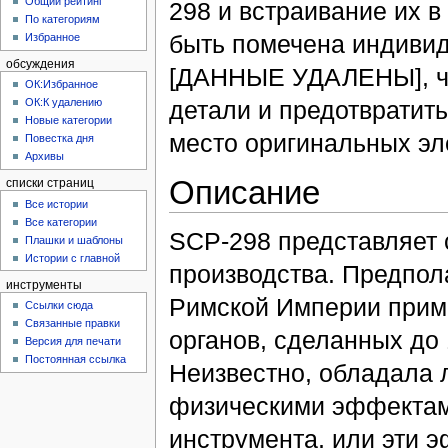
Общий рейтинг
298 и встраивание их в
По категориям
быть помечена индивид
Избранное
обсуждения
[ДАННЫЕ УДАЛЕНЫ], чт
ОК:Избранное
детали и предотвратит
ОК:К удалению
Новые категории
место оригинальных эл
Повестка дня
Архивы
Описание
списки страниц
Все истории
Все категории
SCP-298 представляет 
Плашки и шаблоны
Истории с главной
производства. Предпол
инструменты
Римской Империи пример
Ссылки сюда
Связанные правки
органов, сделанных до 1
Версия для печати
Постоянная ссылка
Неизвестно, обладала 
физическими эффектами
инструмента, или эти э