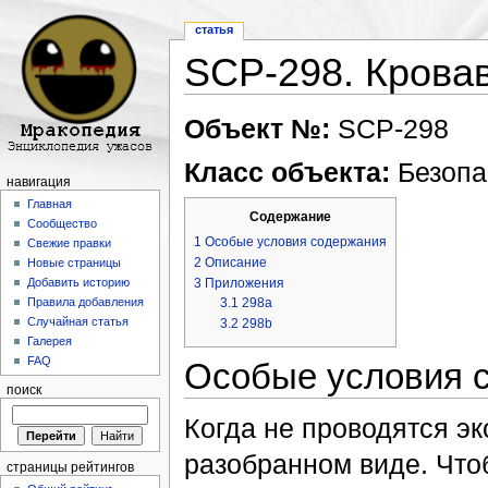
статья
SCP-298. Крова
Перейти к:
навигация
,
поиск
Объект №:
SCP-298
Класс объекта:
Безопа
навигация
Главная
Содержание
Сообщество
1
Особые условия содержания
Свежие правки
2
Описание
Новые страницы
3
Приложения
Добавить историю
3.1
298a
Правила добавления
Случайная статья
3.2
298b
Галерея
FAQ
Особые условия 
поиск
Когда не проводятся э
разобранном виде. Что
страницы рейтингов