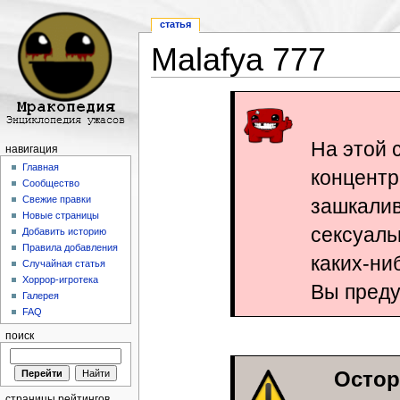
статья
Malafya 777
Перейти к:
навигация
,
поиск
На этой 
навигация
Главная
концентр
Сообщество
Свежие правки
зашкали
Новые страницы
сексуаль
Добавить историю
Правила добавления
каких-ни
Случайная статья
Хоррор-игротека
Вы пред
Галерея
FAQ
поиск
Остор
страницы рейтингов