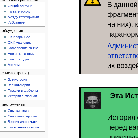
В данной
Общий рейтинг
По категориям
фрагмент
Между категориями
на них),
Избранное
обсуждения
паранор
ОК:Избранное
ОК:К удалению
Админис
Голосование за ИМ
ответств
Новые категории
Повестка дня
их возде
Архивы
списки страниц
Все истории
Все категории
Плашки и шаблоны
Эта Ис
Истории с главной
инструменты
Ссылки сюда
История 
Связанные правки
Версия для печати
перед ва
Постоянная ссылка
прикидыв