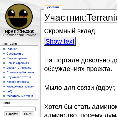
участник
Участник:Terrani
Перейти к:
навигация
,
поиск
Скромный вклад:
Show text
навигация
Главная
Сообщество
На портале довольно да
Свежие правки
Новые страницы
обсуждениях проекта.
Добавить историю
Правила добавления
Случайная статья
Хоррор-игротека
Мыло для связи (вдруг, н
Улучшенная галерея
FAQ
Желательные фичи
поиск
Хотел бы стать админом,
админство, посему дума