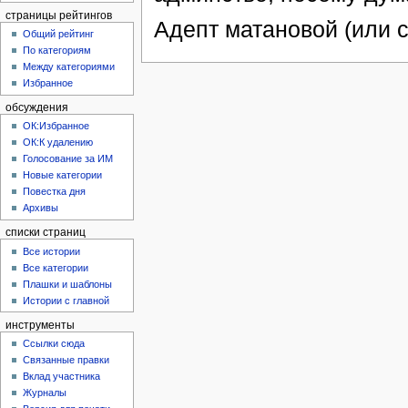
страницы рейтингов
Адепт матановой (или с
Общий рейтинг
По категориям
Между категориями
Избранное
обсуждения
ОК:Избранное
ОК:К удалению
Голосование за ИМ
Новые категории
Повестка дня
Архивы
списки страниц
Все истории
Все категории
Плашки и шаблоны
Истории с главной
инструменты
Ссылки сюда
Связанные правки
Вклад участника
Журналы