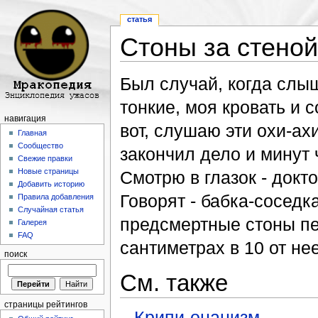
статья
Стоны за стеной
Перейти к:
навигация
,
поиск
Был случай, когда слыш
тонкие, моя кровать и 
навигация
вот, слушаю эти охи-ах
Главная
Сообщество
закончил дело и минут 
Свежие правки
Новые страницы
Смотрю в глазок - докт
Добавить историю
Говорят - бабка-соседк
Правила добавления
Случайная статья
предсмертные стоны пе
Галерея
FAQ
сантиметрах в 10 от нее
поиск
См. также
страницы рейтингов
Крипи-онанизм