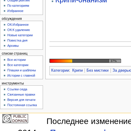
Общий рейтинг
По категориям
Избранное
обсуждения
ОК:Избранное
ОК:К удалению
Новые категории
Повестка дня
Архивы
списки страниц
Все истории
37%
Все категории
Плашки и шаблоны
Категории
:
Крипи
Без мистики
За дверь
Истории с главной
инструменты
Ссылки сюда
Связанные правки
Версия для печати
Постоянная ссылка
Последнее изменение 