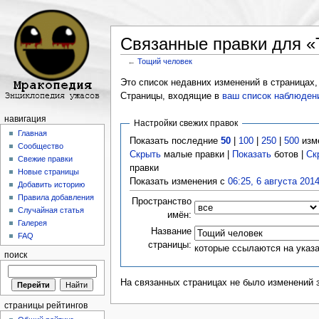
Связанные правки для «
←
Тощий человек
Перейти к:
навигация
,
поиск
Это список недавних изменений в страницах,
Страницы, входящие в
ваш список наблюден
навигация
Настройки свежих правок
Главная
Показать последние
50
|
100
|
250
|
500
изм
Сообщество
Скрыть
малые правки |
Показать
ботов |
Ск
Свежие правки
правки
Новые страницы
Показать изменения с
06:25, 6 августа 201
Добавить историю
Правила добавления
Пространство
Случайная статья
имён:
Галерея
Название
FAQ
страницы:
которые ссылаются на указ
поиск
На связанных страницах не было изменений 
страницы рейтингов