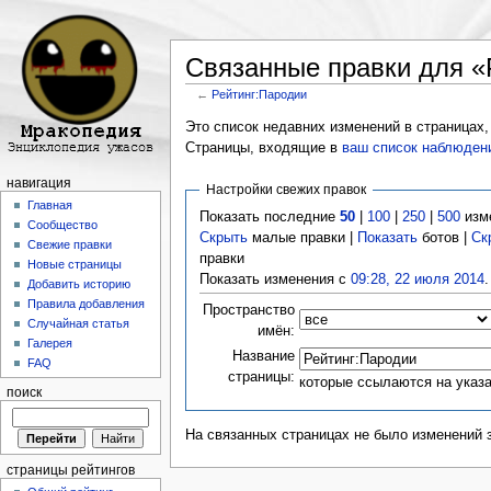
Связанные правки для «
←
Рейтинг:Пародии
Перейти к:
навигация
,
поиск
Это список недавних изменений в страницах,
Страницы, входящие в
ваш список наблюден
навигация
Настройки свежих правок
Главная
Показать последние
50
|
100
|
250
|
500
изм
Сообщество
Скрыть
малые правки |
Показать
ботов |
Ск
Свежие правки
правки
Новые страницы
Показать изменения с
09:28, 22 июля 2014
.
Добавить историю
Правила добавления
Пространство
Случайная статья
имён:
Галерея
Название
FAQ
страницы:
которые ссылаются на указ
поиск
На связанных страницах не было изменений 
страницы рейтингов