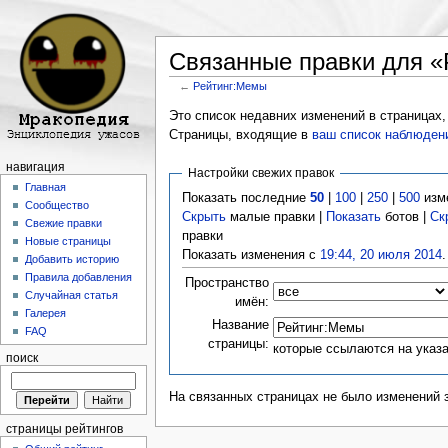
Связанные правки для 
←
Рейтинг:Мемы
Перейти к:
навигация
,
поиск
Это список недавних изменений в страницах,
Страницы, входящие в
ваш список наблюден
навигация
Настройки свежих правок
Главная
Показать последние
50
|
100
|
250
|
500
изм
Сообщество
Скрыть
малые правки |
Показать
ботов |
Ск
Свежие правки
правки
Новые страницы
Показать изменения с
19:44, 20 июля 2014
.
Добавить историю
Правила добавления
Пространство
Случайная статья
имён:
Галерея
Название
FAQ
страницы:
которые ссылаются на указ
поиск
На связанных страницах не было изменений 
страницы рейтингов