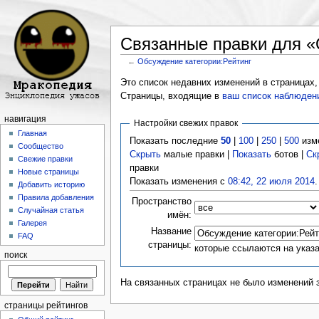
Связанные правки для «
←
Обсуждение категории:Рейтинг
Перейти к:
навигация
,
поиск
Это список недавних изменений в страницах,
Страницы, входящие в
ваш список наблюден
навигация
Настройки свежих правок
Главная
Показать последние
50
|
100
|
250
|
500
изм
Сообщество
Скрыть
малые правки |
Показать
ботов |
Ск
Свежие правки
правки
Новые страницы
Показать изменения с
08:42, 22 июля 2014
.
Добавить историю
Правила добавления
Пространство
Случайная статья
имён:
Галерея
Название
FAQ
страницы:
которые ссылаются на указ
поиск
На связанных страницах не было изменений 
страницы рейтингов