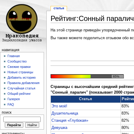
статья
Рейтинг:Сонный паралич
Перейти к:
навигация
,
поиск
На этой странице приведён упорядоченный по 
Вы также можете поделиться отзывом обо все
навигация
Главная
Сообщество
Свежие правки
Новые страницы
65%
Добавить историю
Правила добавления
Страницы с высочайшим средний рейтинг 
Случайная статья
"Сонный_паралич" (показывает 2000 стран
Общий рейтинг
Статья
Рейти
Галерея
FAQ
Это моё!
83%
поиск
Душительница
83%
Станция «Глубокая»
82%
Девушка
80%
инструменты