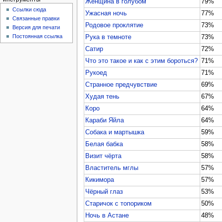
Женщина в голубом
79%
Ссылки сюда
Ужасная ночь
77%
Связанные правки
Родовое проклятие
73%
Версия для печати
Постоянная ссылка
Рука в темноте
73%
Сатир
72%
Что это такое и как с этим бороться?
71%
Рукоед
71%
Странное предчувствие
69%
Худая тень
67%
Коро
64%
Караби Яйла
64%
Собака и мартышка
59%
Белая бабка
58%
Визит чёрта
58%
Властитель мглы
57%
Кикимора
57%
Чёрный глаз
53%
Старичок с топориком
50%
Ночь в Астане
48%