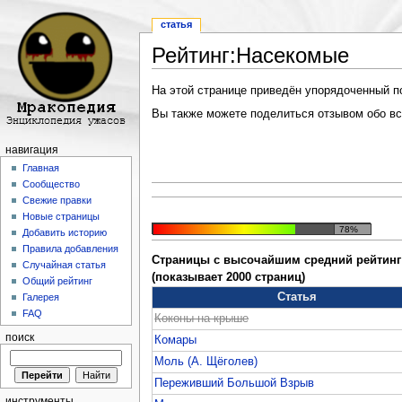
статья
Рейтинг:Насекомые
Перейти к:
навигация
,
поиск
На этой странице приведён упорядоченный по 
Вы также можете поделиться отзывом обо все
навигация
Главная
Сообщество
Свежие правки
Новые страницы
78%
Добавить историю
Правила добавления
Страницы с высочайшим средний рейтинг 
Случайная статья
(показывает 2000 страниц)
Общий рейтинг
Статья
Галерея
FAQ
Коконы на крыше
поиск
Комары
Моль (А. Щёголев)
Переживший Большой Взрыв
инструменты