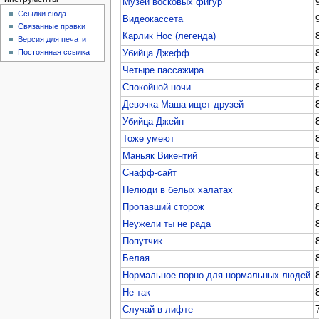
Музей восковых фигур
Ссылки сюда
Видеокассета
Связанные правки
Карлик Нос (легенда)
Версия для печати
Постоянная ссылка
Убийца Джефф
Четыре пассажира
Спокойной ночи
Девочка Маша ищет друзей
Убийца Джейн
Тоже умеют
Маньяк Викентий
Снафф-сайт
Нелюди в белых халатах
Пропавший сторож
Неужели ты не рада
Попутчик
Белая
Нормальное порно для нормальных людей
Не так
Случай в лифте