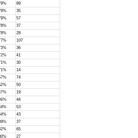
79%
89
79%
35
79%
57
78%
37
78%
28
77%
107
73%
36
72%
41
71%
30
71%
14
67%
74
62%
50
47%
19
46%
44
44%
53
44%
43
39%
37
32%
65
30%
27