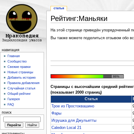
статья
Рейтинг:Маньяки
Перейти к:
навигация
,
поиск
На этой странице приведён упорядоченный по 
Вы также можете поделиться отзывом обо все
навигация
Главная
Сообщество
Свежие правки
Новые страницы
86%
Добавить историю
Правила добавления
Страницы с высочайшим средний рейтинг 
Случайная статья
(показывает 2000 страниц)
Общий рейтинг
Статья
Галерея
FAQ
Трое из Простоквашино
поиск
Фары
Игрушка для Джульетты
Caledon Local 21
инструменты