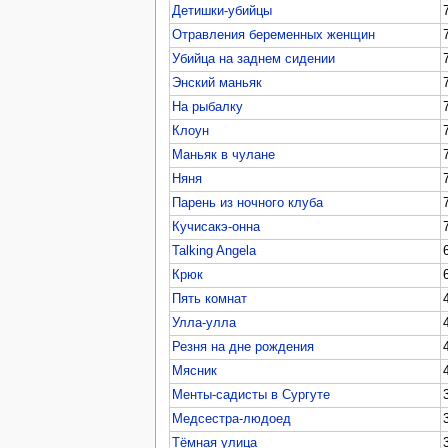
Детишки-убийцы
Отравления беременных женщин
Убийца на заднем сидении
Энский маньяк
На рыбалку
Клоун
Маньяк в чулане
Няня
Парень из ночного клуба
Кучисакэ-онна
Talking Angela
Крюк
Пять комнат
Улла-улла
Резня на дне рождения
Мясник
Менты-садисты в Сургуте
Медсестра-людоед
Тёмная улица