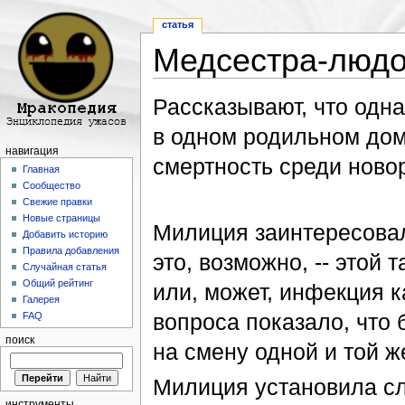
статья
Медсестра-люд
Перейти к:
навигация
,
поиск
Рассказывают, что одн
в одном родильном дом
навигация
смертность среди нов
Главная
Сообщество
Свежие правки
Новые страницы
Милиция заинтересовал
Добавить историю
Правила добавления
это, возможно, -- этой
Случайная статья
Общий рейтинг
или, может, инфекция к
Галерея
вопроса показало, что
FAQ
поиск
на смену одной и той ж
Милиция установила сл
инструменты