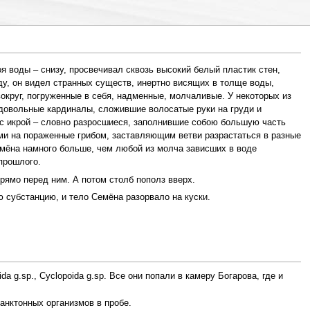
я воды – снизу, просвечивал сквозь высокий белый пластик стен,
оду, он видел странных существ, инертно висящих в толще воды,
округ, погруженные в себя, надменные, молчаливые. У некоторых из
одовольные кардиналы, сложившие волосатые руки на груди и
 с икрой – словно разросшиеся, заполнившие собою большую часть
ми на пораженные грибом, заставляющим ветви разрастаться в разные
Семёна намного больше, чем любой из молча зависших в воде
прошлого.
рямо перед ним. А потом столб пополз вверх.
субстанцию, и тело Семёна разорвало на куски.
ida g.sp., Cyclopoida g.sp. Все они попали в камеру Богарова, где и
анктонных организмов в пробе.