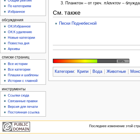
Общий рейтинг
Планктон – от греч.
πλανκτον
– блужда
По категориям
См. также
Избранное
обсуждения
Пески Поднебесной
ОК:Избранное
ОК:К удалению
Новые категории
Повестка дня
Архивы
списки страниц
69%
Все истории
Все категории
Категории
:
Крипи
Вода
Животные
Монс
Плашки и шаблоны
Истории с главной
инструменты
Ссылки сюда
Связанные правки
Версия для печати
Постоянная ссылка
Последнее изменение этой стра