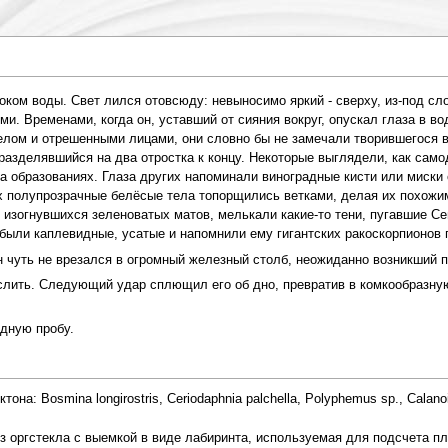
ом воды. Свет лился отовсюду: невыносимо яркий - сверху, из-под сло
и. Временами, когда он, уставший от сияния вокруг, опускал глаза в в
елом и отрешенными лицами, они словно бы не замечали творившегося в
 разделявшийся на два отростка к концу. Некоторые выглядели, как сам
а образованиях. Глаза других напоминали виноградные кисти или миски
х полупрозрачные белёсые тела топорщились ветками, делая их похожи
о изогнувшихся зеленоватых матов, мелькали какие-то тени, пугавшие 
были каплевидные, усатые и напомнили ему гигантских ракоскорпионов 
н чуть не врезался в огромный железный столб, неожиданно возникший п
ить. Следующий удар сплющил его об дно, превратив в комкообразную 
едную пробу.
на: Bosmina longirostris, Ceriodaphnia palchella, Polyphemus sp., Calano
з оргстекла с выемкой в виде лабиринта, используемая для подсчета пл