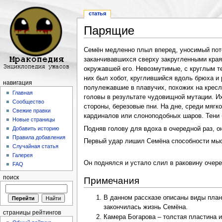
статья
Парящие
Перейти к:
навигация
,
поиск
Семён медленно плыл вперед, уносимый поток
заканчивавшихся сверху закругленными краям
окружавшей его. Невозмутимые, с круглым т
них был хобот, круглившийся вдоль брюха и
навигация
полулежавшие в плавучих, похожих на кресл
Главная
головы в результате чудовищной мутации. И
Сообщество
стороны, березовые пни. На дне, среди мягк
Свежие правки
кардиналов или слоноподобных шаров. Тени 
Новые страницы
Подняв голову для вдоха в очередной раз, о
Добавить историю
Правила добавления
Первый удар лишил Семёна способности мысл
Случайная статья
Галерея
Он поднялся и устало слил в раковину очер
FAQ
поиск
Примечания
В данном рассказе описаны виды планкто
закончилась жизнь Семёна.
страницы рейтингов
Камера Богарова – толстая пластина и