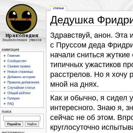
статья
Дедушка Фридр
Перейти к:
навигация
,
поиск
Здравствуй, анон. Эта
с Пруссом деда Фридри
навигация
начали сниться жуткие
Главная
Сообщество
типичных ужастиков п
Свежие правки
Новые страницы
расстрелов. Но я хочу 
Добавить историю
мной на днях.
Правила добавления
Случайная статья
Общий рейтинг
Как и обычно, я сидел у
Галерея
FAQ
интересного. Знаю я, з
поиск
сейчас не об этом. Впр
круглосуточно испытыва
инструменты