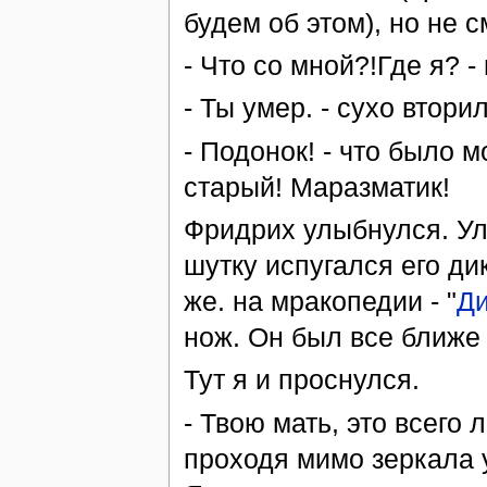
будем об этом), но не с
- Что со мной?!Где я? -
- Ты умер. - сухо втори
- Подонок! - что было м
старый! Маразматик!
Фридрих улыбнулся. Улы
шутку испугался его ди
же. на мракопедии - "
Ди
нож. Он был все ближе 
Тут я и проснулся.
- Твою мать, это всего 
проходя мимо зеркала у