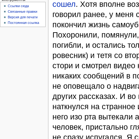
сошел
. Хотя вполне во
Ссылки сюда
Связанные правки
говорил ранее, у меня 
Версия для печати
покончил жизнь самоуб
Постоянная ссылка
Похоронили, помянули, 
погибли, и остались то
ровесник) и тетя со вто
стори и смотрел видео 
никаких сообщений в п
не оповещало о надвига
других рассказах. И во
наткнулся на странное 
него изо рта вытекали 
человек, пристально гл
не сразу испугался. Я 