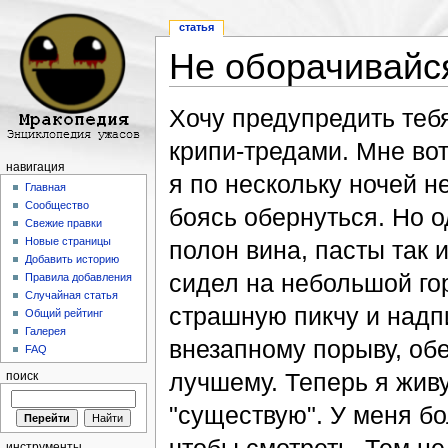
статья
Не оборачивайс
Перейти к:
навигация
,
поиск
Хочу предупредить теб
крипи-тредами. Мне вот
навигация
я по нескольку ночей н
Главная
Сообщество
боясь обернуться. Но 
Свежие правки
Новые страницы
полон вина, пасты так 
Добавить историю
сидел на небольшой гор
Правила добавления
Случайная статья
страшную пикчу и надпи
Общий рейтинг
Галерея
внезапному порыву, обе
FAQ
лучшему. Теперь я живу
поиск
"существую". У меня бо
инструменты