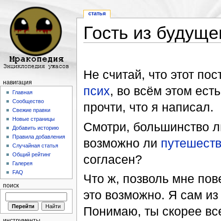
статья
Гость из будуще
Перейти к:
навигация
,
поиск
Не считай, что этот пос
навигация
псих
, во всём этом ест
Главная
Сообщество
прочти, что я написал.
Свежие правки
Новые страницы
Смотри, большинство л
Добавить историю
Правила добавления
возможно ли
путешеств
Случайная статья
Общий рейтинг
согласен?
Галерея
FAQ
Что ж, позволь мне пов
поиск
это возможно. Я сам из
Понимаю, ты скорее вс
инструменты