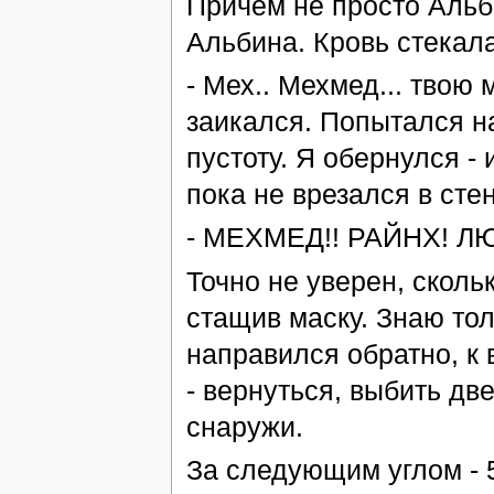
Причем не просто Альб
Альбина. Кровь стекала
- Мех.. Мехмед... твою ма
заикался. Попытался 
пустоту. Я обернулся - 
пока не врезался в стен
- МЕХМЕД!! РАЙНХ! ЛЮД
Точно не уверен, сколь
стащив маску. Знаю тол
направился обратно, к 
- вернуться, выбить дв
снаружи.
За следующим углом - 5