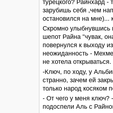
турецкого? Райнхард - 
зарубишь себя ,чем нап
остановился на мне)... 
Скромно улыбнувшись и
шепот Райна "чувак, она
повернулся к выходу и
неожиданность - Мехме
не хотела открываться.
-Ключ, по ходу, у Альби
странно, зачем ей закр
только народ косяком п
- От чего у меня ключ? 
подоспели Аль с Райном