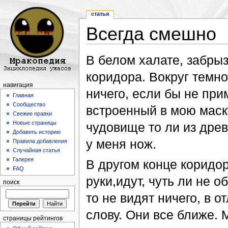
статья
Всегда смешно
Перейти к:
навигация
,
поиск
В белом халате, забрыз
коридора. Вокруг темнот
навигация
ничего, если бы не пр
Главная
Сообщество
встроенный в мою маску.
Свежие правки
Новые страницы
чудовище то ли из древ
Добавить историю
у меня нож.
Правила добавления
Случайная статья
Галерея
В другом конце коридор
FAQ
руки,идут, чуть ли не 
поиск
то не видят ничего, в о
слову. Они все ближе.
страницы рейтингов