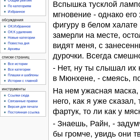
Общий рейтинг
Вспышка тусклой лампо
По категориям
Избранное
мгновение - однако его
обсуждения
фигуру в белом халате 
ОК:Избранное
ОК:К удалению
замерли на месте, осто
Новые категории
видят меня, с занесенн
Повестка дня
Архивы
дурочки. Всегда смешн
списки страниц
Все истории
- Нет, ну ты слышал их
Все категории
Плашки и шаблоны
в Мюнхене, - смеясь, п
Истории с главной
На нем ужасная маска,
инструменты
Ссылки сюда
него, как я уже сказал,
Связанные правки
Версия для печати
фартук, то ли как у мяс
Постоянная ссылка
- Знаешь, Райн, - задум
бы громче, увидь они т