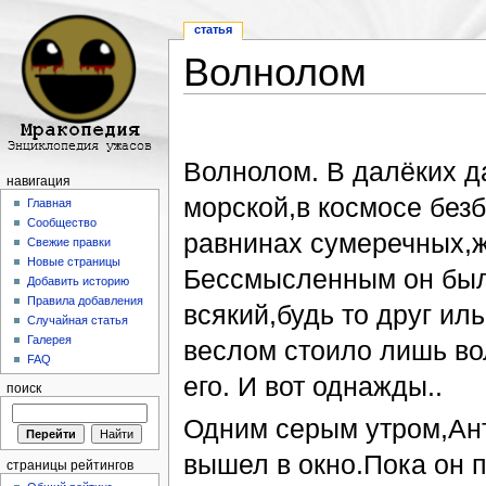
статья
Волнолом
Перейти к:
навигация
,
поиск
Волнолом. В далёких д
навигация
морской,в космосе без
Главная
Сообщество
равнинах сумеречных,
Свежие правки
Новые страницы
Бессмысленным он был
Добавить историю
Правила добавления
всякий,будь то друг ил
Случайная статья
Галерея
веслом стоило лишь во
FAQ
его. И вот однажды..
поиск
Одним серым утром,Ант
вышел в окно.Пока он 
страницы рейтингов