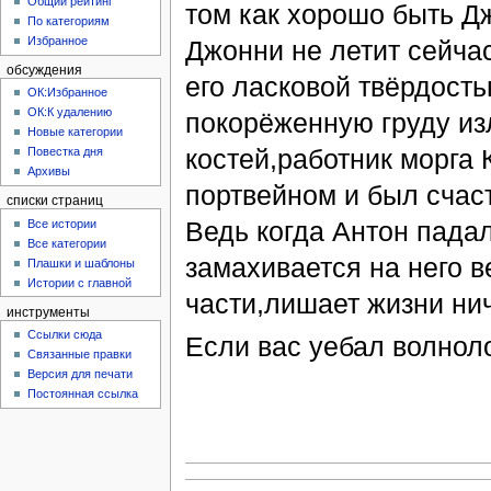
Общий рейтинг
том как хорошо быть Д
По категориям
Избранное
Джонни не летит сейчас
обсуждения
его ласковой твёрдост
ОК:Избранное
ОК:К удалению
покорёженную груду из
Новые категории
костей,работник морга
Повестка дня
Архивы
портвейном и был счаст
списки страниц
Ведь когда Антон пада
Все истории
Все категории
замахивается на него в
Плашки и шаблоны
Истории с главной
части,лишает жизни ни
инструменты
Ссылки сюда
Если вас уебал волнол
Связанные правки
Версия для печати
Постоянная ссылка