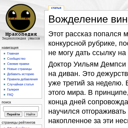
статья
Вожделение ви
Перейти к:
навигация
,
поиск
Этот рассказ попался мн
конкурсной рубрике, п
навигация
не могу дать ссылку на
Главная
Сообщество
Доктор Уильям Демпси 
Свежие правки
Новые страницы
на диван. Это дежурств
Добавить историю
Правила добавления
уже третий за неделю. 
Случайная статья
Галерея
этого мира. В принципе,
FAQ
конца дней сопровождат
поиск
научился отгораживать 
накопленное за эти нес
страницы рейтингов