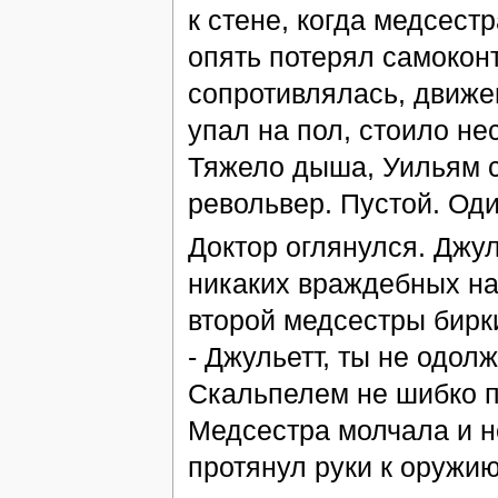
к стене, когда медсест
опять потерял самоконт
сопротивлялась, движе
упал на пол, стоило не
Тяжело дыша, Уильям с
револьвер. Пустой. Оди
Доктор оглянулся. Джу
никаких враждебных на
второй медсестры бирк
- Джульетт, ты не одо
Скальпелем не шибко п
Медсестра молчала и н
протянул руки к оружию