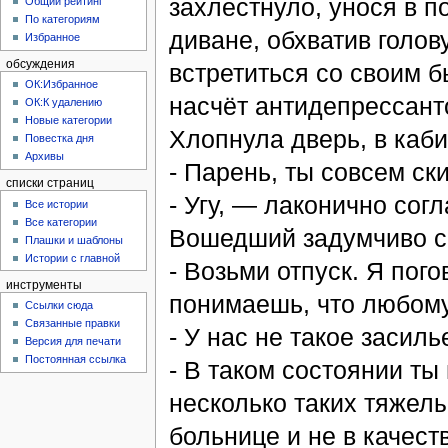
захлестнуло, унося в п
Общий рейтинг
По категориям
диване, обхватив голов
Избранное
обсуждения
встретиться со своим 
ОК:Избранное
насчёт антидепрессанто
ОК:К удалению
Новые категории
Хлопнула дверь, в каби
Повестка дня
Архивы
- Парень, ты совсем ск
списки страниц
- Угу, — лаконично сог
Все истории
Все категории
Вошедший задумчиво се
Плашки и шаблоны
Истории с главной
- Возьми отпуск. Я пого
инструменты
понимаешь, что любому
Ссылки сюда
Связанные правки
- У нас не такое засил
Версия для печати
Постоянная ссылка
- В таком состоянии ты
несколько таких тяжелы
больнице и не в качест