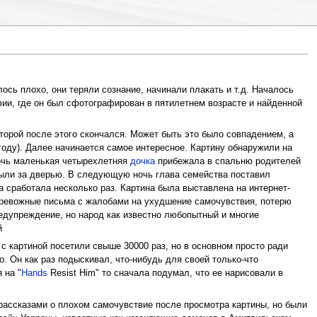
ь плохо, они теряли сознание, начинали плакать и т.д. Началось
фии, где он был сфотографирован в пятилетнем возрасте и найденной
торой после этого скончался. Может быть это было совпадением, а
году). Далее начинается самое интересное. Картину обнаружили на
очь маленькая четырехлетняя
дочка
прибежала в спальню родителей
 были за дверью. В следующую ночь глава семейства поставил
 сработала несколько раз. Картина была выставлена на интернет-
 тревожные письма с жалобами на ухудшение самочувствия, потерю
редупреждение, но народ как известно любопытный и многие
й
с картиной посетили свыше 30000 раз, но в основном просто ради
. Он как раз подыскивал, что-нибудь для своей только-что
 на "
Hands
Resist Him" то сначала подумал, что ее нарисовали в
 рассказами о плохом самочувствие после просмотра картины, но были