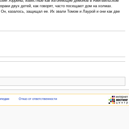
ррэйн Уоррены, известные как изгоняющие демонов в Амитвильском
раки двух детей, как говорят, часто посещают дом на холмах.
Он, казалось, защищал ее. Их звали Томом и Лаурой и они как две
опедии
Отказ от ответственности