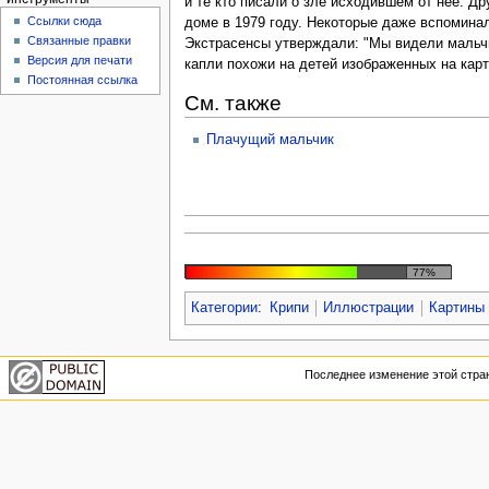
и те кто писали о зле исходившем от нее. 
Ссылки сюда
доме в 1979 году. Некоторые даже вспоминал
Связанные правки
Экстрасенсы утверждали: "Мы видели мальчик
Версия для печати
капли похожи на детей изображенных на карт
Постоянная ссылка
См. также
Плачущий мальчик
77%
Категории
:
Крипи
Иллюстрации
Картины
Последнее изменение этой стран