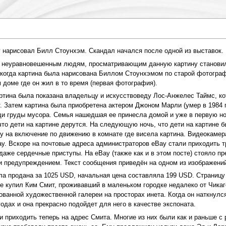
у нарисовал Билл Стоунхэм. Скандал начался после одной из выставок.
 неуравновешенным людям, просматривающим данную картину становилос
, когда картина была нарисована Биллом Стоунхэмом по старой фотогра
 доме где он жил в то время (первая фотография).
ртина была показана владельцу и искусствоведу Лос-Анжелес Таймс, ко
т. Затем картина была приобретена актером Джоном Марли (умер в 1984 
ди груды мусора. Семья нашедшая ее принесла домой и уже в первую н
 что дети на картине дерутся. На следующую ночь, что дети на картине
у на включение по движению в комнате где висела картина. Видеокамера
ay. Вскоре на почтовые адреса администраторов eBay стали приходить
 даже сердечные приступы. На eBay (также как и в этом посте) стояло п
и предупреждением. Текст сообщения приведён на одном из изображени
ла продана за 1025 USD, начальная цена составляла 199 USD. Страницу 
Ее купил Ким Смит, проживавший в маленьком городке недалеко от Чикаго
ованной художественной галереи на просторах инета. Когда он наткнулся
одах и она прекрасно подойдет для него в качестве экспоната.
и приходить теперь на адрес Смита. Многие из них были как и раньше с