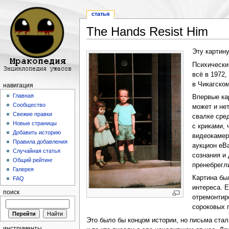
статья
The Hands Resist Him
Перейти к:
навигация
,
поиск
Эту картин
Психически
всё в 1972
в Чикагском
навигация
Главная
Впервые ка
Сообщество
может и не
Свежие правки
свалке сре
Новые страницы
с криками,
Добавить историю
видеокамер
Правила добавления
аукцион eB
Случайная статья
сознания и
Общий рейтинг
пренебрегл
Галерея
Картина бы
FAQ
интереса. 
поиск
отремонтир
сороковых г
Это было бы концом истории, но письма стал
инструменты