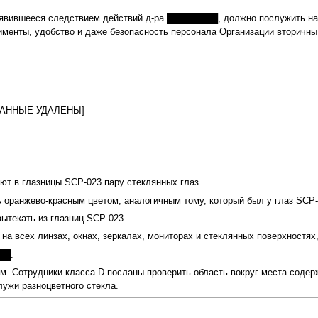
 явившееся следствием действий д‑ра ████████, должно послужить нап
менты, удобство и даже безопасность персонала Организации вторичны.
[ДАННЫЕ УДАЛЕНЫ]
ют в глазницы SCP‑023 пару стеклянных глаз.
 оранжево-красным цветом, аналогичным тому, который был у глаз SCP‑
ытекать из глазниц SCP‑023.
 всех линзах, окнах, зеркалах, мониторах и стеклянных поверхностях
██.
том. Сотрудники класса D посланы проверить область вокруг места со
ужи разноцветного стекла.