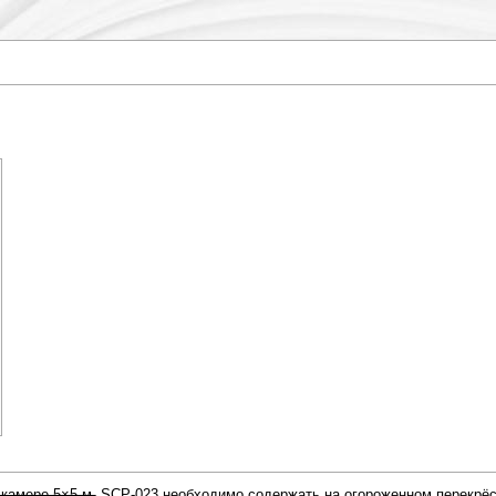
камере 5×5 м.
SCP‑023 необходимо содержать на огороженном перекрёст