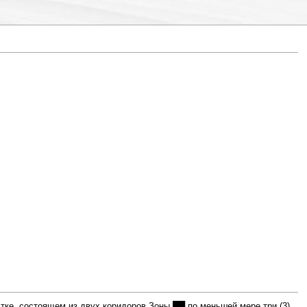
ке, состоящем из двух коридоров Зоны ██ по меньшей мере три (3)