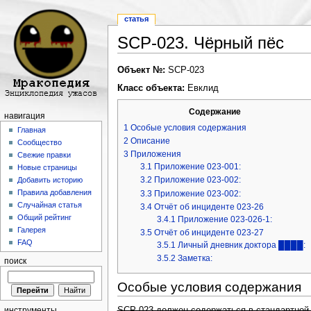
статья
SCP-023. Чёрный пёс
Перейти к:
навигация
,
поиск
Объект №:
SCP‑023
Класс объекта:
Евклид
Содержание
навигация
1
Особые условия содержания
Главная
2
Описание
Сообщество
3
Приложения
Свежие правки
3.1
Приложение 023‑001:
Новые страницы
3.2
Приложение 023‑002:
Добавить историю
Правила добавления
3.3
Приложение 023‑002:
Случайная статья
3.4
Отчёт об инциденте 023‑26
Общий рейтинг
3.4.1
Приложение 023‑026‑1:
Галерея
3.5
Отчёт об инциденте 023‑27
FAQ
3.5.1
Личный дневник доктора ████:
3.5.2
Заметка:
поиск
Особые условия содержания
SCP‑023 должен содержаться в стандартной 
инструменты