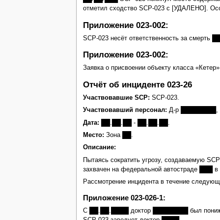
отметил сходство SCP‑023 с [УДАЛЕНО]. Ос
Приложение 023‑002:
SCP‑023 несёт ответственность за смерть ██
Приложение 023‑002:
Заявка о присвоении объекту класса «Кетер»
Отчёт об инциденте 023‑26
Участвовавшие SCP:
SCP-023.
Участвовавший персонал:
Д-р ████████, 5
Дата:
██.██.██ - ██.██.██.
Место:
Зона ██.
Описание:
Пытаясь сократить угрозу, создаваемую SCP
захвачен на федеральной автостраде ███ в 1
Рассмотрение инцидента в течение следующих
Приложение 023‑026‑1:
С ██.██.████ доктор ████████ был понижен 