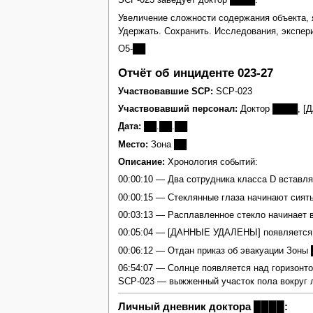
SCP‑023 заведует доктор ████.
Увеличение сложности содержания объекта,
Удержать. Сохранить. Исследования, экспери
O5‑██
Отчёт об инциденте 023‑27
Участвовавшие SCP:
SCP-023
Участвовавший персонал:
Доктор ████, 
Дата:
██.██.██
Место:
Зона ██
Описание:
Хронология событий:
00:00:10 — Два сотрудника класса D вставля
00:00:15 — Стеклянные глаза начинают сиять
00:03:13 — Расплавленное стекло начинает в
00:05:04 — [ДАННЫЕ УДАЛЕНЫ] появляется на
00:06:12 — Отдан приказ об эвакуации Зоны 
06:54:07 — Солнце появляется над горизон
SCP‑023 — выжженный участок пола вокруг л
Личный дневник доктора ████: