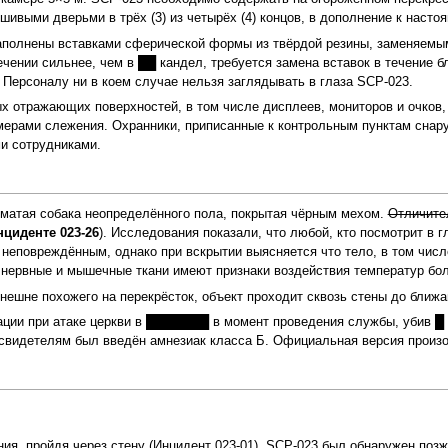
шивыми дверьми в трёх (3) из четырёх (4) концов, в дополнение к нас
полнены вставками сферической формы из твёрдой резины, заменяемыми
ечении сильнее, чем в ██ кандел, требуется замена вставок в течение б
. Персоналу ни в коем случае нельзя заглядывать в глаза SCP‑023.
 отражающих поверхностей, в том числе дисплеев, мониторов и очков, 
амерами слежения. Охранники, приписанные к контрольным пунктам снару
ми сотрудниками.
охматая собака неопределённого пола, покрытая чёрным мехом.
Отличител
нциденте 023-26
). Исследования показали, что любой, кто посмотрит в г
 неповреждённым, однако при вскрытии выясняется что тело, в том числ
 нервные и мышечные ткани имеют признаки воздействия температур бо
ешне похожего на перекрёсток, объект проходит сквозь стены до ближа
ции при атаке церкви в ███████ в момент проведения службы, убив █ 
свидетелям был введён амнезиак класса Б. Официальная версия произ
я, пройдя через стену (Инцидент 023‑01). SCP‑023 был обнаружен позж