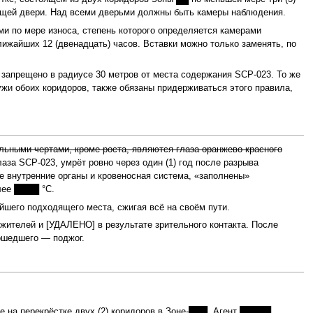
тоящей двери. Над всеми дверьми должны быть камеры наблюдения.
 по мере износа, степень которого определяется камерами
лижайших 12 (двенадцать) часов. Вставки можно только заменять, по
запрещено в радиусе 30 метров от места содержания SCP‑023. То же
жи обоих коридоров, также обязаны придерживаться этого правила,
ьными чертами, кроме роста, являются глаза оран­жево‑крас­ного
лаза SCP‑023, умрёт ровно через один (1) год после разрыва
е внутренние органы и кровеносная система, «заполнены»
лее ████ °C.
йшего подходящего места, сжигая всё на своём пути.
жителей и [УДАЛЕНО] в результате зрительного контакта. После
ошедшего — поджог.
е на перекрёстке двух (2) коридоров в Зоне-███. Агент █████