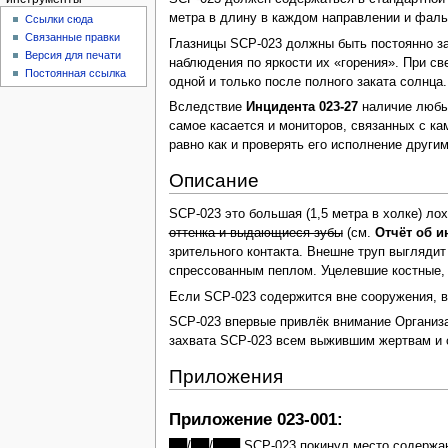
метра в длину в каждом направлении и фаль
Ссылки сюда
Связанные правки
Глазницы SCP‑023 должны быть постоянно за
Версия для печати
наблюдения по яркости их «горения». При св
Постоянная ссылка
одной и только после полного заката солнца
Вследствие
Инцидента 023‑27
наличие любых
самое касается и мониторов, связанных с к
равно как и проверять его исполнение други
Описание
SCP‑023 это большая (1,5 метра в холке) л
оттенка и выдающиеся зубы
(см.
Отчёт об и
зрительного контакта. Внешне труп выглядит
спрессованным пеплом. Уцелевшие костные,
Если SCP‑023 содержится вне сооружения, вн
SCP‑023 впервые привлёк внимание Организа
захвата SCP‑023 всем выжившим жертвам и 
Приложения
Приложение 023‑001:
██/██/███ SCP‑023 покинул место содержани