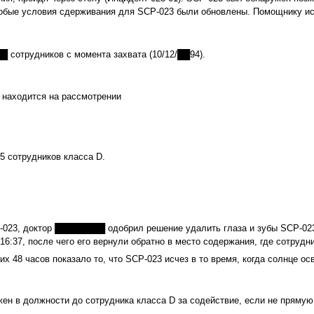
обые условия сдерживания для SCP‑023 были обновлены. Помощнику и
█ сотрудников с момента захвата (10/12/██94).
 находится на рассмотрении
 сотрудников класса D.
‑023, доктор ████████ одобрил решение удалить глаза и зубы SCP‑023
6:37, после чего его вернули обратно в место содержания, где сотруд
 48 часов показало то, что SCP‑023 исчез в то время, когда солнце о
в должности до сотрудника класса D за содействие, если не прямую 