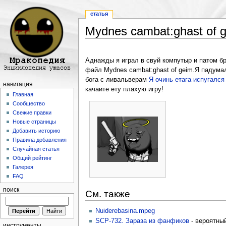
статья
Mydnes cambat:ghast of 
Перейти к:
навигация
,
поиск
Аднажды я играл в свуй компутыр и патом бр
файл Mydnes cambat:ghast of geim.Я падума
бога с ливальверам
Я очинь етага испугался
навигация
качаите ету плахую игру!
Главная
Сообщество
Свежие правки
Новые страницы
Добавить историю
Правила добавления
Случайная статья
Общий рейтинг
Галерея
FAQ
поиск
См. также
Nuiderebasina.mpeg
SCP-732. Зараза из фанфиков
- вероятный
инструменты