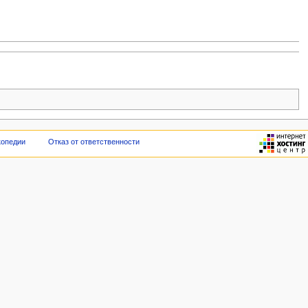
копедии
Отказ от ответственности