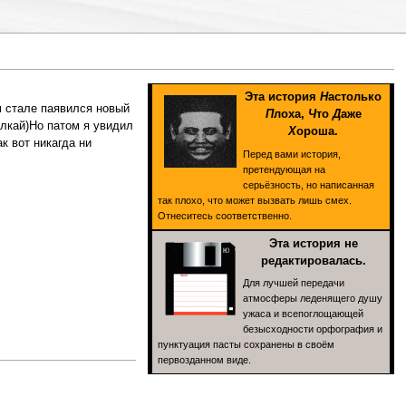
Эта история
Н
астолько
м стале паявился новый
П
лоха,
Ч
то
Д
аже
лкай)Но патом я увидил
Х
ороша.
 вот никагда ни
Перед вами история,
претендующая на
серьёзность, но написанная
так плохо, что может вызвать лишь смех.
Отнеситесь соответственно.
Эта история не
редактировалась.
Для лучшей передачи
атмосферы леденящего душу
ужаса и всепоглощающей
безысходности орфография и
пунктуация пасты сохранены в своём
первозданном виде.