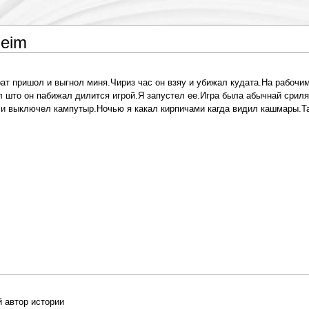
geim
ат пришол и выгнол миня.Чириз час он взяу и убижал кудата.На рабочи
л што он пабижал дилится игрой.Я запустел ее.Игра была абычнай сриля
и выключел кампутыр.Ночью я какал кирпичами кагда видил кашмары.Так
 автор истории