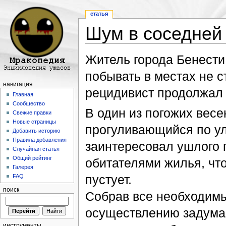
статья
Шум в соседней
Перейти к:
навигация
,
поиск
Житель города Бенести
побывать в местах не с
навигация
рецидивист продолжал 
Главная
Сообщество
В один из погожих весе
Свежие правки
Новые страницы
прогуливающийся по ул
Добавить историю
Правила добавления
заинтересовал ушлого 
Случайная статья
Общий рейтинг
обитателями жилья, что
Галерея
пустует.
FAQ
поиск
Собрав все необходимы
осуществлению задуман
инструменты