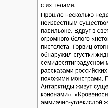
с их телами.
Прошло несколько недел
неизвестным существом
павильоне. Вдруг в св
огромного белого «нето
пистолета, Горвиц отог
обнаружил сгустки жид
семидесятиградусном м
рассказами российских
похожими монстрами, Г
Антарктиды живут суще
крионами». «Кровеносн
аммиачно-углекислой ж