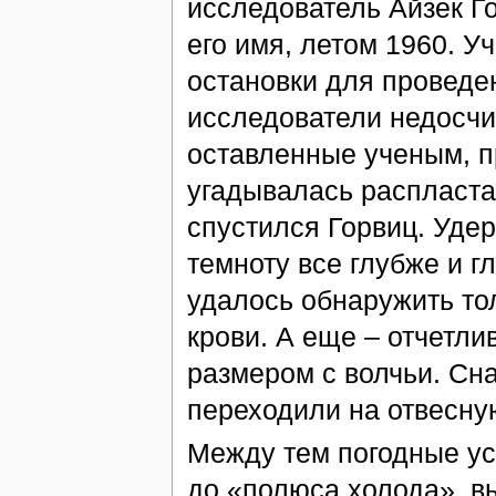
исследователь Айзек Г
его имя, летом 1960. 
остановки для проведе
исследователи недосчи
оставленные ученым, пр
угадывалась распласта
спустился Горвиц. Уде
темноту все глубже и г
удалось обнаружить то
крови. А еще – отчетл
размером с волчьи. Сна
переходили на отвесную
Между тем погодные ус
до «полюса холода», в