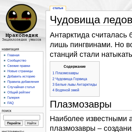
статья
Чудовища ледов
Перейти к:
навигация
,
поиск
Антарктида считалась 
лишь пингвинами. Но в
навигация
станций стали натыкат
Главная
Сообщество
Свежие правки
Содержание
Новые страницы
1
Плазмозавры
Добавить историю
2
Чудовища Горвица
Правила добавления
3
Белые львы Антарктиды
Случайная статья
4
Водяной змей
Общий рейтинг
Галерея
Плазмозавры
FAQ
поиск
Наиболее известными 
плазмозавры – создани
инструменты