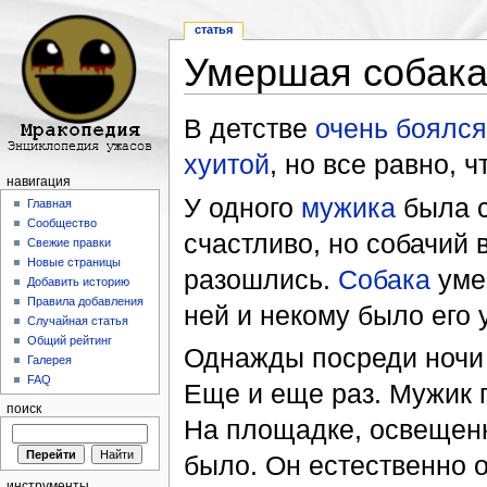
статья
Умершая собак
Перейти к:
навигация
,
поиск
В детстве
очень боялся
хуитой
, но все равно, ч
навигация
У одного
мужика
была с
Главная
Сообщество
счастливо, но собачий в
Свежие правки
Новые страницы
разошлись.
Собака
умер
Добавить историю
Правила добавления
ней и некому было его 
Случайная статья
Общий рейтинг
Однажды посреди ночи в
Галерея
FAQ
Еще и еще раз. Мужик 
поиск
На площадке, освещенн
было. Он естественно 
инструменты