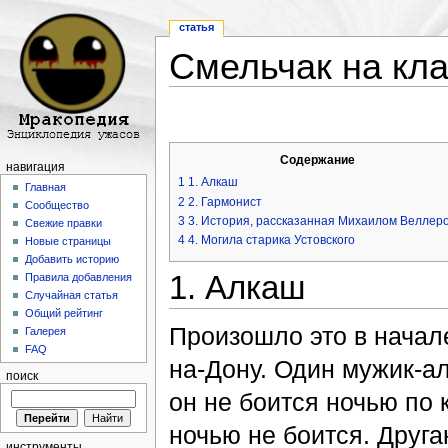
статья
Смельчак на кл
Перейти к:
навигация
,
поиск
Содержание
навигация
1
1. Алкаш
Главная
2
2. Гармонист
Сообщество
3
3. История, рассказанная Михаилом Веллер
Свежие правки
4
4. Могила старика Устовского
Новые страницы
Добавить историю
1. Алкаш
Правила добавления
Случайная статья
Общий рейтинг
Произошло это в начале
Галерея
FAQ
на-Дону. Один мужик-а
поиск
он не боится ночью по
ночью не боится. Друга
инструменты