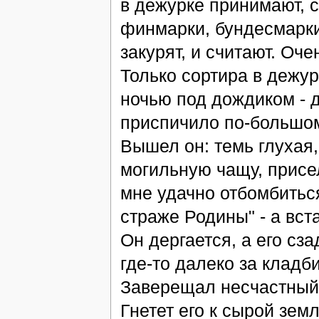
в дежурке принимают, с
финмарки, бундесмарки
закурят, и считают. Оч
Только сортира в дежур
ночью под дождиком - д
приспичило по-большом
Вышел он: темь глухая,
могильную чащу, присел
мне удачно отбомбиться
страже Родины" - а вста
Он дергается, а его сза
где-то далеко за кладб
Заверещал несчастный о
Гнетет его к сырой зем