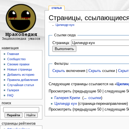
статья
Страницы, ссылающиеся
←
Цилиндр-кун
Перейти к:
навигация
,
поиск
Ссылки сюда
Страница:
навигация
Главная
Сообщество
Фильтры
Свежие правки
Новые страницы
Скрыть
включения |
Скрыть
ссылки |
Скрыт
Добавить историю
Правила добавления
Следующие страницы ссылаются на «
Цилин
Случайная статья
Галерея
Просмотреть (предыдущие 50 | следующие 50
FAQ
Галерея:Крипи
‎
(
← ссылки
)
поиск
Цилиндр кун
(страница-перенаправление) 
Просмотреть (предыдущие 50 | следующие 50
страницы рейтингов