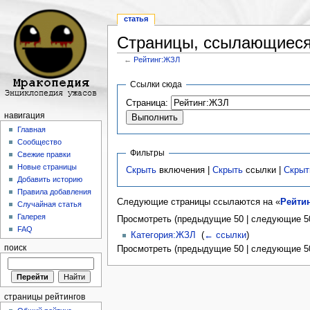
статья
Страницы, ссылающиеся
←
Рейтинг:ЖЗЛ
Перейти к:
навигация
,
поиск
Ссылки сюда
Страница:
навигация
Главная
Сообщество
Фильтры
Свежие правки
Новые страницы
Скрыть
включения |
Скрыть
ссылки |
Скрыт
Добавить историю
Правила добавления
Следующие страницы ссылаются на «
Рейти
Случайная статья
Галерея
Просмотреть (предыдущие 50 | следующие 50
FAQ
Категория:ЖЗЛ
‎
(
← ссылки
)
поиск
Просмотреть (предыдущие 50 | следующие 50
страницы рейтингов