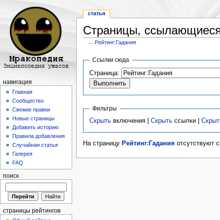
статья
Страницы, ссылающиеся 
←
Рейтинг:Гадания
Перейти к:
навигация
,
поиск
Ссылки сюда
Страница:
навигация
Главная
Сообщество
Фильтры
Свежие правки
Новые страницы
Скрыть
включения |
Скрыть
ссылки |
Скрыт
Добавить историю
Правила добавления
На страницу
Рейтинг:Гадания
отсутствуют с
Случайная статья
Галерея
FAQ
поиск
страницы рейтингов