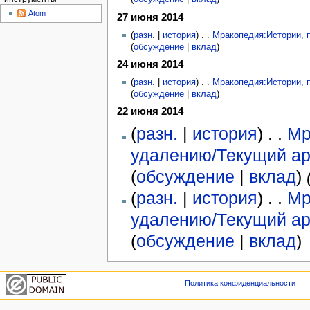
Atom
27 июня 2014
(
разн.
|
история
) . .
Мракопедия:Истории, 
(
обсуждение
|
вклад
)
24 июня 2014
(
разн.
|
история
) . .
Мракопедия:Истории, 
(
обсуждение
|
вклад
)
22 июня 2014
(
разн.
|
история
) . .
Мр
удалению/Текущий а
(
обсуждение
|
вклад
)
‎
(
разн.
|
история
) . .
Мр
удалению/Текущий а
(
обсуждение
|
вклад
)
Политика конфиденциальности