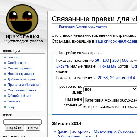
Связанные правки для «
←
Категория:Архивы обсуждений
Перейти к:
навигация
,
поиск
Это список недавних изменений в страницах,
Страницы, входящие в
ваш список наблюден
навигация
Настройки свежих правок
Главная
Показать последние
50
|
100
|
250
|
500
изм
Сообщество
Скрыть
малые правки |
Показать
ботов |
Ск
Свежие правки
правки
Новые страницы
Показать изменения с
20:53, 29 июня 2014
.
Добавить историю
Правила добавления
Пространство
Случайная статья
имён:
Общий рейтинг
Название
Галерея
страницы:
которые ссылаются на указ
FAQ
поиск
28 июня 2014
(
разн.
|
история
) . .
Мракопедия:Истории, 
(
обсуждение
|
вклад
)
инструменты