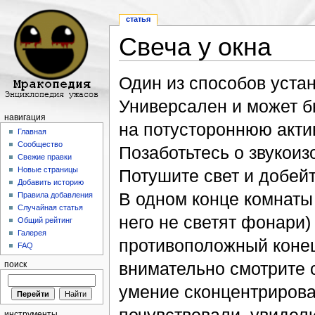
статья
Свеча у окна
Перейти к:
навигация
,
поиск
Один из способов уста
Универсален и может бы
навигация
на потустороннюю акти
Главная
Сообщество
Позаботьтесь о звукоиз
Свежие правки
Новые страницы
Потушите свет и добей
Добавить историю
В одном конце комнаты 
Правила добавления
Случайная статья
него не светят фонари)
Общий рейтинг
Галерея
противоположный конец
FAQ
внимательно смотрите с
поиск
умение сконцентрирова
инструменты