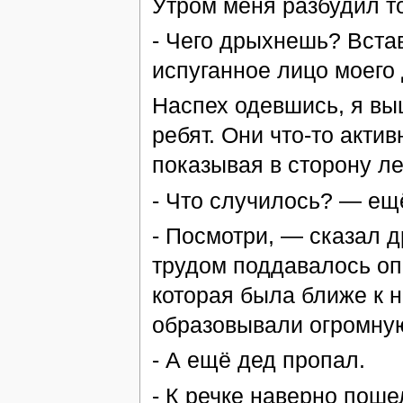
Утром меня разбудил т
- Чего дрыхнешь? Вста
испуганное лицо моего
Наспех одевшись, я вы
ребят. Они что-то акти
показывая в сторону ле
- Что случилось? — ещ
- Посмотри, — сказал др
трудом поддавалось опи
которая была ближе к н
образовывали огромную
- А ещё дед пропал.
- К речке наверно поше