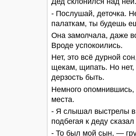
Дед склонился над ней
- Послушай, деточка. 
палаткам, ты будешь е
Она замолчала, даже в
Вроде успокоились.
Нет, это всё дурной со
щекам, щипать. Но нет,
дерзость быть.
Немного опомнившись, 
места.
- Я слышал выстрелы в 
подбегая к деду сказал 
- То был мой сын, — гр