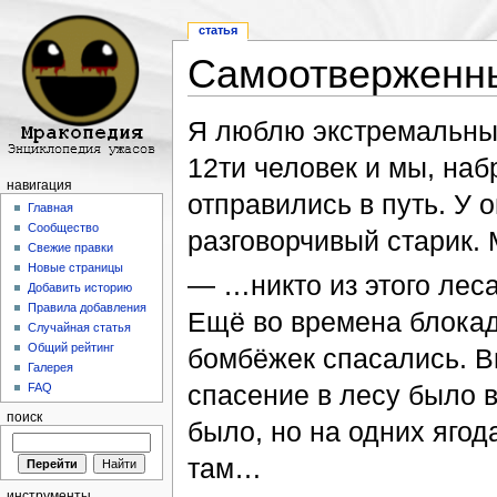
статья
Самоотверженны
Перейти к:
навигация
,
поиск
Я люблю экстремальны
12ти человек и мы, наб
навигация
отправились в путь. У 
Главная
Сообщество
разговорчивый старик.
Свежие правки
Новые страницы
— …никто из этого лес
Добавить историю
Правила добавления
Ещё во времена блокад
Случайная статья
Общий рейтинг
бомбёжек спасались. Ви
Галерея
спасение в лесу было 
FAQ
поиск
было, но на одних ягод
там…
инструменты