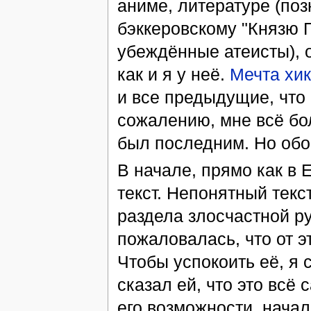
аниме, литературе (поз
бэккеровскому "Князю П
убеждённые атеисты), о
как и я у неё.
Мечта хик
и все предыдущие, что 
сожалению, мне всё бол
был последним. Но обо
В начале, прямо как в 
текст. Непонятный текс
раздела злосчастной р
пожаловалась, что от э
Чтобы успокоить её, я 
сказал ей, что это всё
его возможности, нача