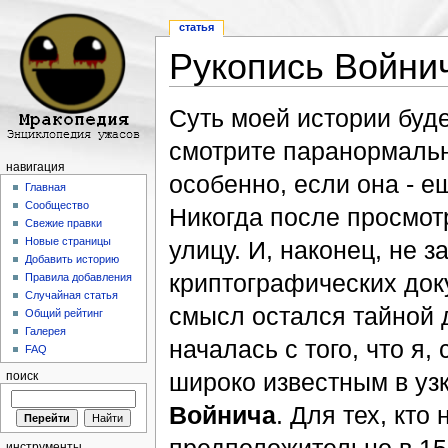
статья
Рукопись Войни
Перейти к:
навигация
,
поиск
Суть моей истории буде
смотрите паранормальн
навигация
особенно, если она - е
Главная
Сообщество
Никогда после просмот
Свежие правки
Новые страницы
улицу. И, наконец, не
Добавить историю
криптографических доку
Правила добавления
Случайная статья
смысл остался тайной 
Общий рейтинг
Галерея
началась с того, что я,
FAQ
широко известным в узк
поиск
Войнича
. Для тех, кто
инструменты