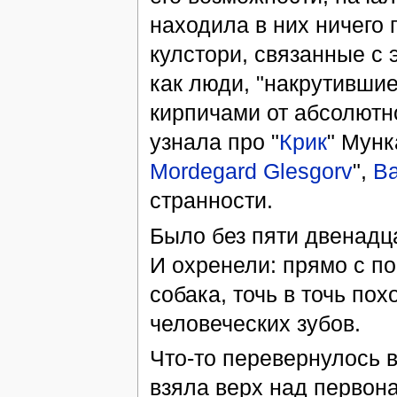
находила в них ничего 
кулстори, связанные с 
как люди, "накрутившие
кирпичами от абсолютн
узнала про "
Крик
" Мунка
Mordegard Glesgorv
",
Ва
странности.
Было без пяти двенадца
И охренели: прямо с по
собака, точь в точь пох
человеческих зубов.
Что-то перевернулось в
взяла верх над первон