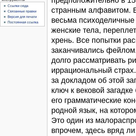
предположительно в 15 
Ссылки сюда
странным алфавитом. В
Связанные правки
Версия для печати
весьма психоделичные 
Постоянная ссылка
женские тела, перепле
хрень. Все попытки ра
заканчивались фейлом. 
долго рассматривать ри
иррациональный страх.
за докладом об этой заг
ключ к вековой загадке
его грамматические ко
родной язык, на которо
Это один из малораспро
впрочем, здесь вряд ли