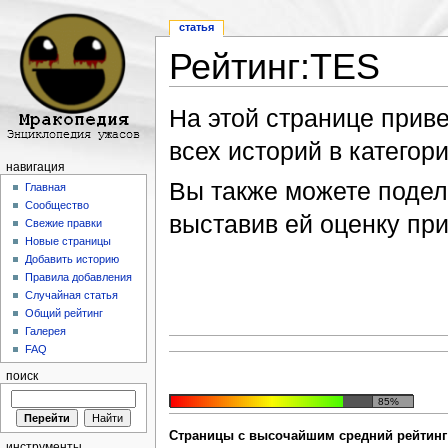
статья
Рейтинг:TES
Перейти к:
навигация
,
поиск
На этой странице прив
всех историй в категори
навигация
Вы также можете подели
Главная
Сообщество
выставив ей оценку пр
Свежие правки
Новые страницы
Добавить историю
Правила добавления
Случайная статья
Общий рейтинг
Галерея
FAQ
поиск
85%
Страницы с высочайшим средний рейтинг 
инструменты