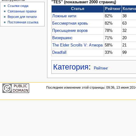
"TES" (показывает 2000 страниц)
Ссылки сюда
Статья
Рейтинг
Колич
Связанные правки
Ложные нити
82%
38
Версия для печати
Постоянная ссылка
Бессмертная кровь
82%
63
Пресыщение воров
78%
32
Визершинс
71%
20
The Elder Scrolls V: Атмора
58%
21
Deadfall
33%
99
Категория
:
Рейтинг
Последнее изменение этой страницы: 09:36, 13 июня 201