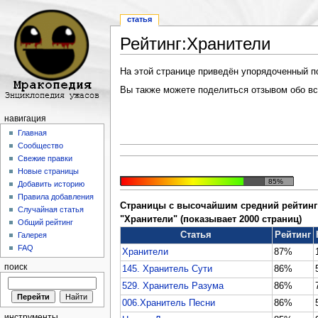
статья
Рейтинг:Хранители
Перейти к:
навигация
,
поиск
На этой странице приведён упорядоченный по 
Вы также можете поделиться отзывом обо все
навигация
Главная
Сообщество
Свежие правки
Новые страницы
85%
Добавить историю
Правила добавления
Страницы с высочайшим средний рейтинг 
Случайная статья
"Хранители" (показывает 2000 страниц)
Общий рейтинг
Статья
Рейтинг
Галерея
FAQ
Хранители
87%
поиск
145. Хранитель Сути
86%
529. Хранитель Разума
86%
006.Хранитель Песни
86%
инструменты