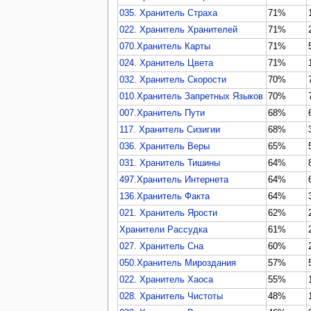
035. Хранитель Страха
71%
022. Хранитель Хранителей
71%
070.Хранитель Карты
71%
024. Хранитель Цвета
71%
032. Хранитель Скорости
70%
010.Хранитель Запретных Языков
70%
007.Хранитель Пути
68%
117. Хранитель Сизигии
68%
036. Хранитель Веры
65%
031. Хранитель Тишины
64%
497.Хранитель Интернета
64%
136.Хранитель Факта
64%
021. Хранитель Ярости
62%
Хранители Рассудка
61%
027. Хранитель Сна
60%
050.Хранитель Мироздания
57%
022. Хранитель Хаоса
55%
028. Хранитель Чистоты
48%