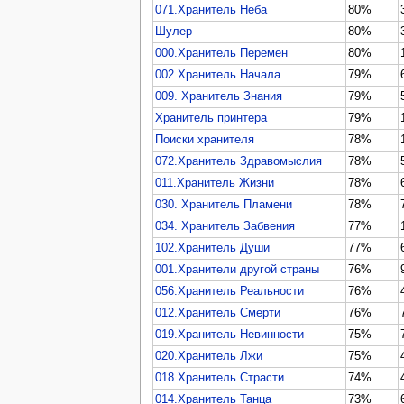
071.Хранитель Неба
80%
Шулер
80%
000.Хранитель Перемен
80%
002.Хранитель Начала
79%
009. Хранитель Знания
79%
Хранитель принтера
79%
Поиски хранителя
78%
072.Хранитель Здравомыслия
78%
011.Хранитель Жизни
78%
030. Хранитель Пламени
78%
034. Хранитель Забвения
77%
102.Хранитель Души
77%
001.Хранители другой страны
76%
056.Хранитель Реальности
76%
012.Хранитель Смерти
76%
019.Хранитель Невинности
75%
020.Хранитель Лжи
75%
018.Хранитель Страсти
74%
014.Хранитель Танца
73%