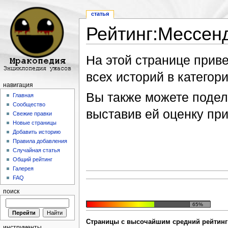
статья
Рейтинг:Мессен
Перейти к:
навигация
,
поиск
На этой странице прив
всех историй в категори
навигация
Вы также можете подели
Главная
Сообщество
выставив ей оценку пр
Свежие правки
Новые страницы
Добавить историю
Правила добавления
Случайная статья
Общий рейтинг
Галерея
FAQ
поиск
65%
Страницы с высочайшим средний рейтинг 
инструменты