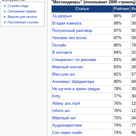
"Мессенджеры" (показывает 2000 страниц)
Ссылки сюда
Статья
Рейтинг
К
Связанные правки
За дверью
90%
37
Версия для печати
Постоянная ссылка
Вторая комната
88%
30
Полуночный разговор
87%
92
Человек без волос
87%
59
Онлайн
86%
79
В контакте
84%
32
Специалист по рекламе
83%
48
Мертвый контакт
83%
28
Blaccyee.avi
82%
57
Анонимус Шрёдингера
80%
68
Не шутите в крипи тредах
79%
30
Kitty
77%
30
Abbey ass.mp4
76%
12
Inform.avi
76%
12
Мёртвый чат
75%
34
Аудионаркотики
74%
77
Сон через скайп
74%
95