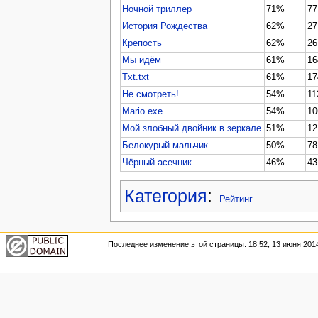
Ночной триллер
71%
77
История Рождества
62%
27
Крепость
62%
26
Мы идём
61%
16
Txt.txt
61%
17
Не смотреть!
54%
11
Mario.exe
54%
10
Мой злобный двойник в зеркале
51%
12
Белокурый мальчик
50%
78
Чёрный асечник
46%
43
Категория
:
Рейтинг
Последнее изменение этой страницы: 18:52, 13 июня 201