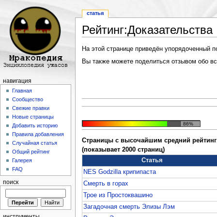
статья
Рейтинг:Доказательства
Перейти к:
навигация
,
поиск
На этой странице приведён упорядоченный по 
Вы также можете поделиться отзывом обо все
навигация
Главная
Сообщество
Свежие правки
Новые страницы
86%
Добавить историю
Правила добавления
Страницы с высочайшим средний рейтинг 
Случайная статья
(показывает 2000 страниц)
Общий рейтинг
Статья
Галерея
FAQ
NES Godzilla крипипаста
поиск
Смерть в горах
Трое из Простоквашино
Загадочная смерть Элизы Лэм
инструменты