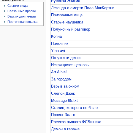
Русская Энигма
Ссылки сюда
Легенда о смерти Пола МакКартни
Связанные правки
Призрачные лица
Версия для печати
Постоянная ссылка
Старые наушники
Полуночный разговор
Копна
Палочник
Ylna.avi
Ох уж эти детки
Искрящаяся церковь
Art Alive!
За городом
Взрыв за окном
Слепой Джек
Message-85.txt
Сталин, которого не было
Проект Залго
Рассказ пьяного ФСБшника
Демон в гараже