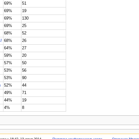
69%
51
69%
19
69%
130
69%
25
68%
52
!
68%
26
64%
27
59%
20
57%
50
53%
56
53%
90
в
52%
44
49%
71
44%
19
4%
8