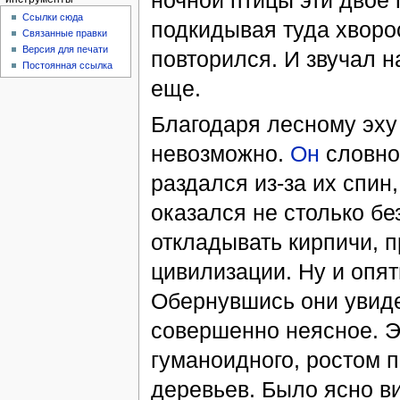
ночной птицы эти двое
Ссылки сюда
подкидывая туда хворос
Связанные правки
Версия для печати
повторился. И звучал н
Постоянная ссылка
еще.
Благодаря лесному эху
невозможно.
Он
словно 
раздался из-за их спин,
оказался не столько бе
откладывать кирпичи, п
цивилизации. Ну и опят
Обернувшись они увиде
совершенно неясное. Эт
гуманоидного, ростом п
деревьев. Было ясно ви