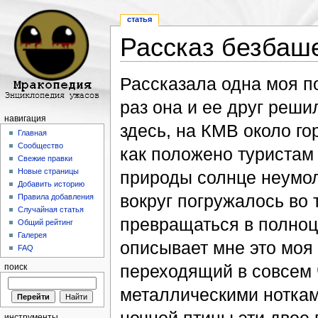
статья
Рассказ безбаш
Перейти к:
навигация
,
поиск
Рассказала одна моя по
раз она и ее друг реши
навигация
здесь, на КМВ около го
Главная
Сообщество
как положено туристам
Свежие правки
Новые страницы
природы солнце неумол
Добавить историю
вокруг погружалось во т
Правила добавления
Случайная статья
превращаться в полноц
Общий рейтинг
Галерея
описывает мне это моя 
FAQ
переходящий в совсем 
поиск
металлическими нотками
инструменты