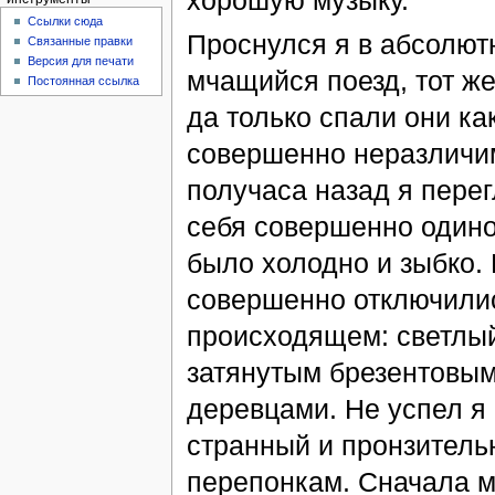
хорошую музыку.
Ссылки сюда
Проснулся я в абсолютн
Связанные правки
Версия для печати
мчащийся поезд, тот ж
Постоянная ссылка
да только спали они ка
совершенно неразличим
получаса назад я пере
себя совершенно одинок
было холодно и зыбко.
совершенно отключилис
происходящем: светлый
затянутым брезентовым
деревцами. Не успел я 
странный и пронзител
перепонкам. Сначала 