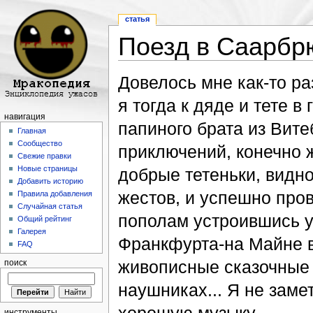
статья
Поезд в Саарбр
Перейти к:
навигация
,
поиск
Довелось мне как-то ра
я тогда к дяде и тете в
навигация
папиного брата из Вите
Главная
Сообщество
приключений, конечно ж
Свежие правки
Новые страницы
добрые тетеньки, видн
Добавить историю
жестов, и успешно про
Правила добавления
Случайная статья
пополам устроившись у 
Общий рейтинг
Галерея
Франкфурта-на Майне в
FAQ
живописные сказочные 
поиск
наушниках... Я не заме
инструменты