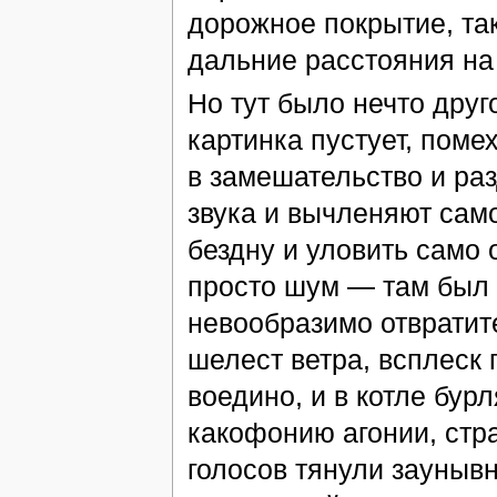
дорожное покрытие, та
дальние расстояния на
Но тут было нечто друг
картинка пустует, поме
в замешательство и ра
звука и вычленяют само
бездну и уловить само
просто шум — там был з
невообразимо отвратит
шелест ветра, всплеск 
воедино, и в котле бур
какофонию агонии, стра
голосов тянули зауныв