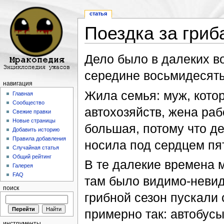
статья
Поездка за гриб
Перейти к:
навигация
,
поиск
Дело было в далеких во
середине восьмидесят
навигация
Жила семья: муж, кото
Главная
Сообщество
автохозяйств, жена ра
Свежие правки
Новые страницы
большая, потому что д
Добавить историю
Правила добавления
носила под сердцем пя
Случайная статья
Общий рейтинг
В те далекие времена м
Галерея
FAQ
там было видимо-невиди
поиск
грибной сезон пускали
примерно так: автобусы
инструменты