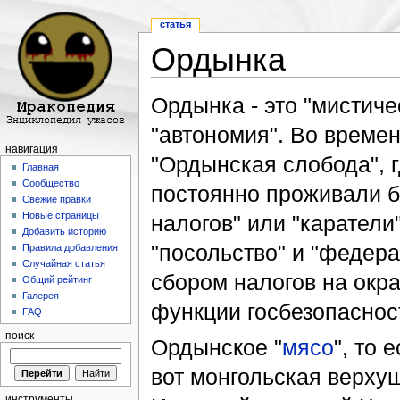
статья
Ордынка
Перейти к:
навигация
,
поиск
Ордынка - это "мистиче
"автономия". Во време
навигация
"Ордынская слобода", г
Главная
Сообщество
постоянно проживали б
Свежие правки
Новые страницы
налогов" или "карател
Добавить историю
"посольство" и "федера
Правила добавления
Случайная статья
сбором налогов на окр
Общий рейтинг
Галерея
функции госбезопаснос
FAQ
поиск
Ордынское "
мясо
", то 
вот монгольская верху
инструменты