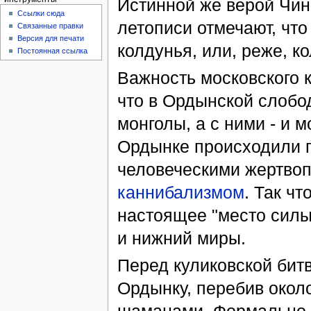
Истинной же верой Чин
Ссылки сюда
летописи отмечают, что
Связанные правки
Версия для печати
колдунья, или, реже, ко
Постоянная ссылка
Важность московского 
что в Ордынской слобо
монголы, а с ними - и
Ордынке происходили п
человеческими жертво
каннибализмом
. Так ч
настоящее "место силы
и нижний миры.
Перед куликовской битв
Ордынку, перебив около