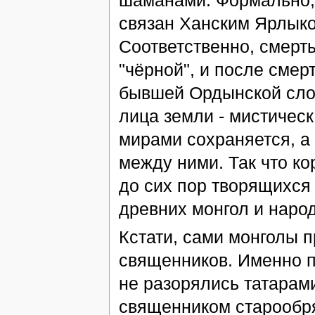
шаманами. Формально, 
связан Ханским Ярлыко
Соответственно, смерт
"чёрной", и после смер
бывшей Ордынской слоб
лица земли - мистичес
мирами сохраняется, а
между ними. Так что к
до сих пор творящихся 
древних монгол и наро
Кстати, сами монголы 
священников. Именно п
не разорялись татарам
священником старообря