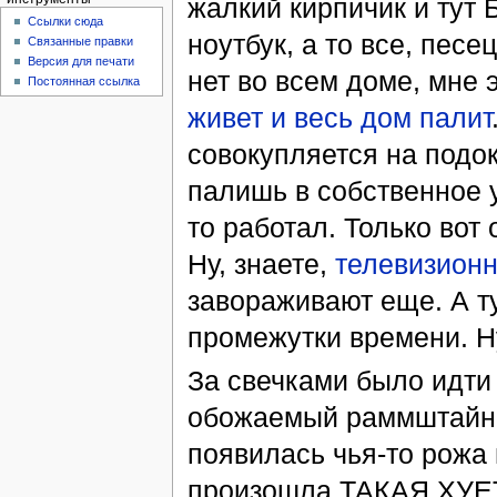
жалкий кирпичик и тут 
Ссылки сюда
ноутбук, а то все, песе
Связанные правки
Версия для печати
нет во всем доме, мне 
Постоянная ссылка
живет и весь дом палит
совокупляется на подок
палишь в собственное у
то работал. Только вот
Ну, знаете,
телевизион
завораживают еще. А т
промежутки времени. Ну
За свечками было идти 
обожаемый раммштайн. 
появилась чья-то рожа 
произошла ТАКАЯ ХУЕТА