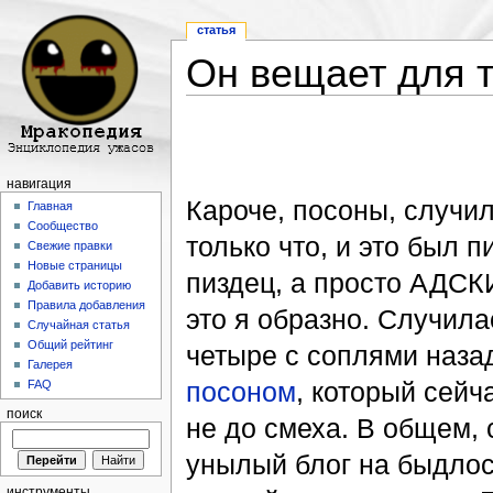
статья
Он вещает для т
Перейти к:
навигация
,
поиск
навигация
Кароче, посоны, случил
Главная
Сообщество
только что, и это был п
Свежие правки
Новые страницы
пиздец, а просто АДС
Добавить историю
Правила добавления
это я образно. Случила
Случайная статья
Общий рейтинг
четыре с соплями наза
Галерея
посоном
, который сейча
FAQ
поиск
не до смеха. В общем, 
унылый блог на быдлос
инструменты