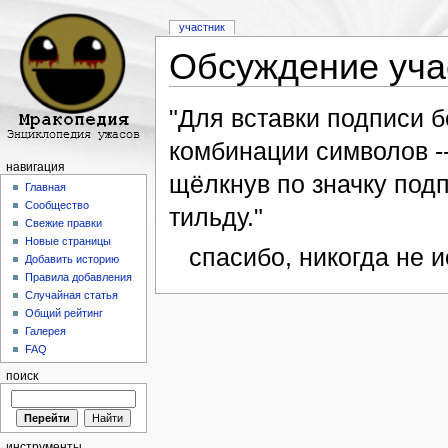
участник
Обсуждение уча
Перейти к:
навигация
,
поиск
"Для вставки подписи б
комбинации символов -
навигация
щёлкнув по значку подп
Главная
Сообщество
тильду."
Свежие правки
Новые страницы
спасибо, никогда не и
Добавить историю
Правила добавления
Случайная статья
Общий рейтинг
Галерея
FAQ
поиск
инструменты