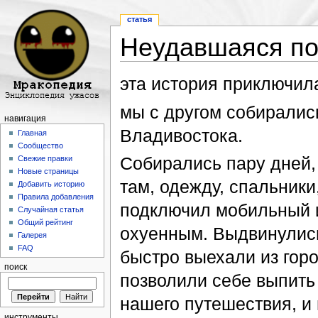
статья
Неудавшаяся по
Перейти к:
навигация
,
поиск
эта история приключила
мы с другом собиралис
навигация
Владивостока.
Главная
Сообщество
Собирались пару дней,
Свежие правки
Новые страницы
там, одежду, спальники
Добавить историю
Правила добавления
подключил мобильный и
Случайная статья
Общий рейтинг
охуенным. Выдвинулись 
Галерея
FAQ
быстро выехали из гор
поиск
позволили себе выпить 
нашего путешествия, и 
инструменты