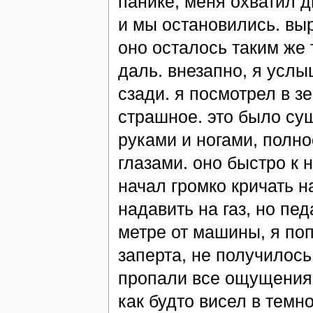
панике, меня охватил д
и мы остановились. вы
оно осталось таким же 
даль. внезапно, я усл
сзади. я посмотрел в з
страшное. это было сущ
руками и ногами, полно
глазами. оно быстро к 
начал громко кричать н
надавить на газ, но пе
метре от машины, я по
заперта, не получилось 
пропали все ощущения,
как будто висел в темно