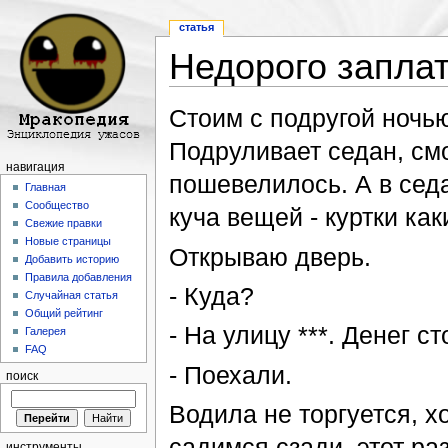
статья
Недорого запла
Перейти к:
навигация
,
поиск
Стоим с подругой ночь
Подруливает седан, смо
навигация
пошевелилось. А в седа
Главная
Сообщество
куча вещей - куртки ка
Свежие правки
Новые страницы
Открываю дверь.
Добавить историю
Правила добавления
- Куда?
Случайная статья
Общий рейтинг
- На улицу ***. Денег ст
Галерея
FAQ
- Поехали.
поиск
Водила не торгуется, х
садимся сзади, этот р
инструменты